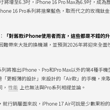
寸將增至6.3吋，iPhone 16 Pro Max為6.9吋，成
hone 16 Pro系列將捨棄藍色，取而代之的玫瑰鈦
言：
「對舊款iPhone使用者而言，這些都是不錯的
因難帶來大批的換機潮，並預測2026年將迎來全面
7系列將推出iPhone、Pro和Pro Max以外的第4種手
「更輕薄的設計」來設計的「Air款」的手機，來
同，
性能
上也無法與Pro系列相提並論。
給誰，就行銷層面來說，iPhone 17 Air可說是少數果