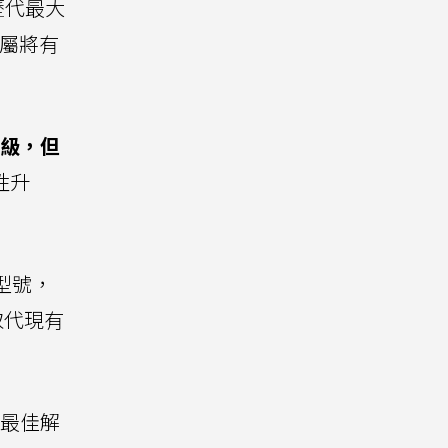
為歷代最大
金屬將有
升級，但
性升
機型號，
取代現有
粉的最佳解