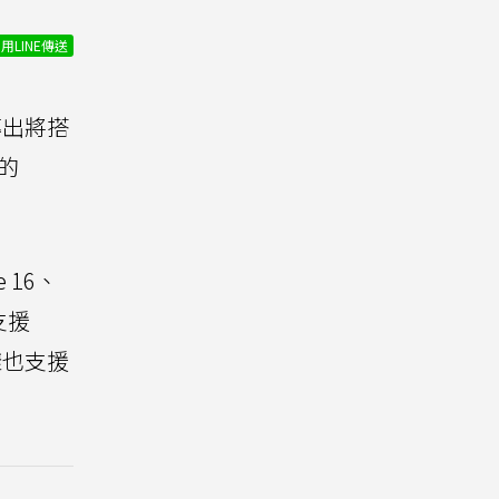
用LINE傳送
傳出將搭
的
 16、
會支援
一樣也支援