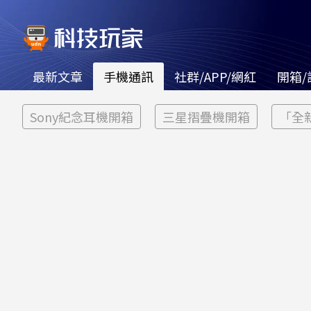
最新文章
手機通訊
社群/APP/網紅
開箱/
Sony紀念耳機開箱
三星摺疊機開箱
「全