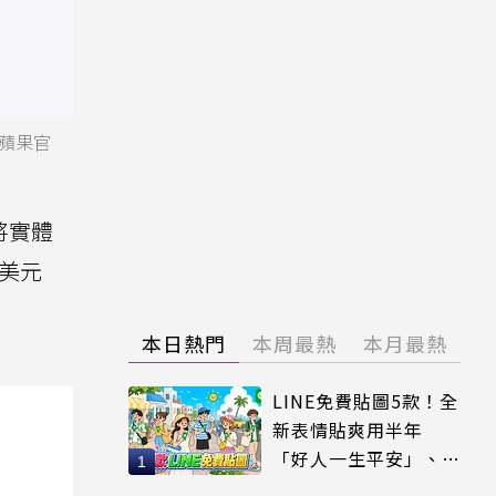
自蘋果官
，將實體
0美元
本日熱門
本周最熱
本月最熱
LINE免費貼圖5款！全
新表情貼爽用半年
「好人一生平安」、
「好熱」必用