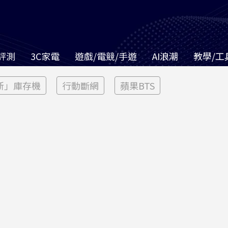
評測
3C家電
遊戲/電競/手遊
AI浪潮
教學/工
新」庫存機
行動斷網
蘋果BTS