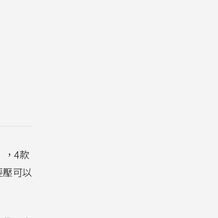
鈕」，4款
輕壓可以
。