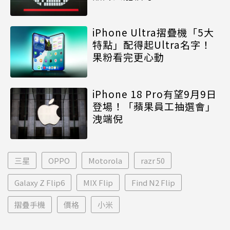
iPhone Ultra摺疊機「5大
特點」配得起Ultra名字！
果粉看完更心動
iPhone 18 Pro有望9月9日
登場！「蘋果員工抽選會」
洩端倪
三星
OPPO
Motorola
razr 50
Galaxy Z Flip6
MIX Flip
Find N2 Flip
摺疊手機
價格
小米