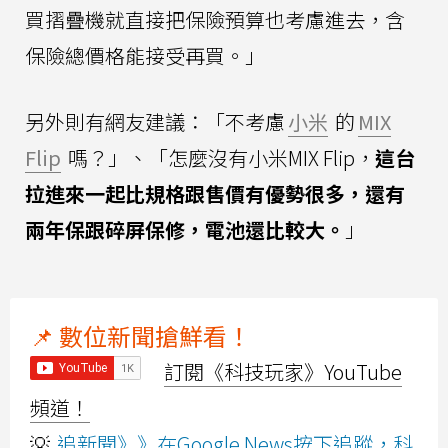
買摺疊機就直接把保險預算也考慮進去，含
保險總價格能接受再買。」
另外則有網友建議：「不考慮
小米
的
MIX
Flip
嗎？」、「怎麼沒有小米MIX Flip，
這台
拉進來一起比規格跟售價有優勢很多，還有
兩年保跟碎屏保修，電池還比較大。
」
📌 數位新聞搶鮮看！
訂閱《科技玩家》YouTube
頻道！
💡
追新聞》》在Google News按下追蹤，科