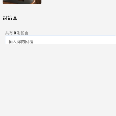
討論區
共有
0
則留言
規範
回覆
還沒有留言，成為第一個發言的人吧！