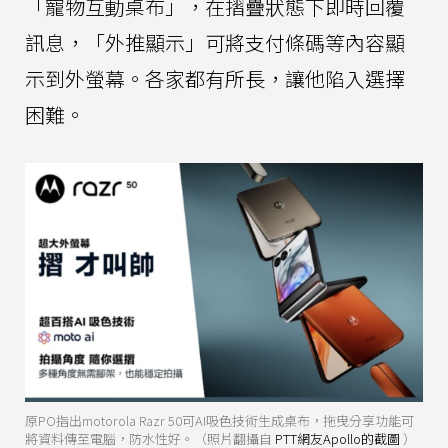
「寵物互動桌布」，在摺疊狀態下即時回覆
訊息，「外推顯示」可將支付條碼等內容顯
示到外螢幕。各家都有所長，讓他陷入選擇
困難。
原PO指出motorola Razr 50可AI吸色技術生成桌布，拖曳分享功能可
將資料傳至電腦，防水性好。（照片翻攝自
PTT網友Apollo的截圖
）