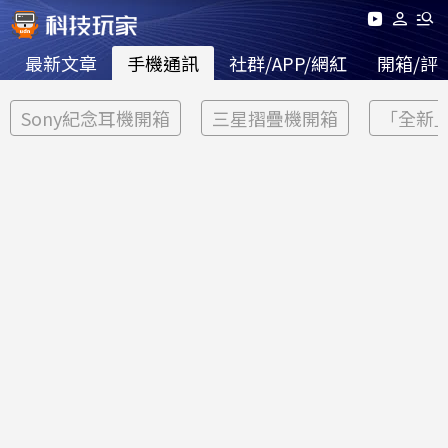
最新文章
手機通訊
社群/APP/網紅
開箱/評
Sony紀念耳機開箱
三星摺疊機開箱
「全新