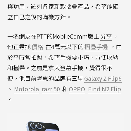
與功用，羅列各家新款摺疊產品，希望能確
立自己之後的購機方針。
一名網友在PTT的MobileComm版上
分享
，
他正尋找
價格
在4萬元以下的
摺疊手機
，由
於平時常拍照，希望手機要小巧、方便收納
和攜帶。之前是拿大螢幕手機，覺得很不
便，他目前考慮的品牌有三星
Galaxy Z Flip6
、
Motorola
razr 50
和
OPPO
Find N2 Flip
。