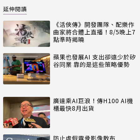
延伸閱讀
《活俠傳》開發團隊、配樂作
曲家將合體上直播！8/5晚上7
點準時揭曉
蘋果也發展AI 支出卻遠少於矽
谷同業 靠的是這些策略優勢
廣達乘AI巨浪！傳H100 AI機
櫃最快8月出貨
防止虛假露骨影像散布