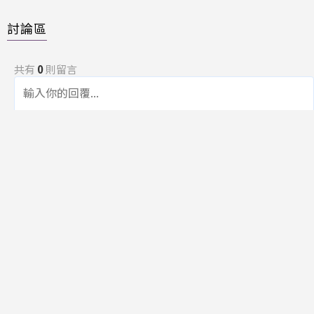
討論區
共有
0
則留言
規範
回覆
還沒有留言，成為第一個發言的人吧！