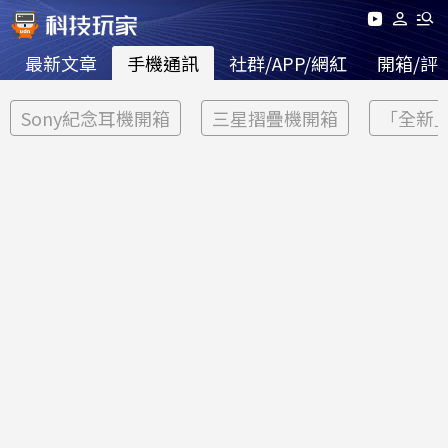
最新文章
手機通訊
社群/APP/網紅
開箱/評
Sony紀念耳機開箱
三星摺疊機開箱
「全新