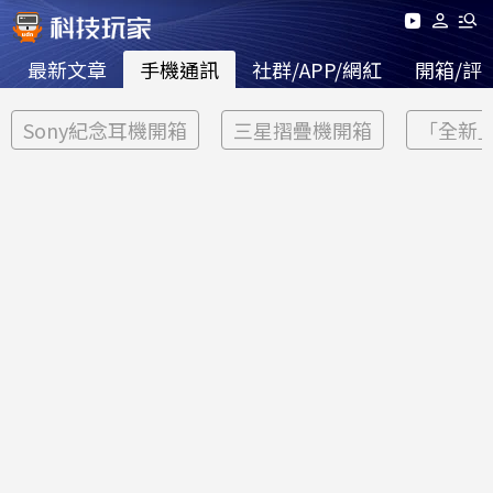
最新文章
手機通訊
社群/APP/網紅
開箱/評
Sony紀念耳機開箱
三星摺疊機開箱
「全新