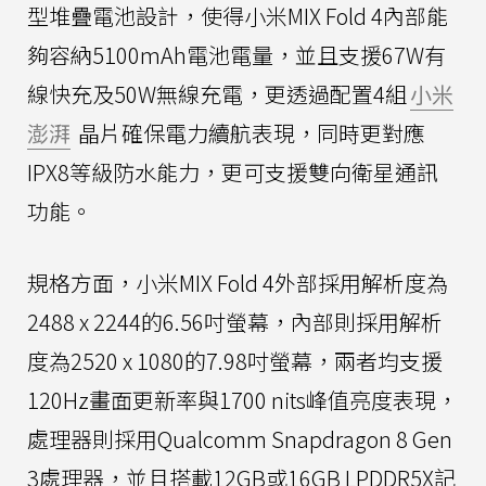
型堆疊電池設計，使得小米MIX Fold 4內部能
夠容納5100mAh電池電量，並且支援67W有
線快充及50W無線充電，更透過配置4組
小米
澎湃
晶片確保電力續航表現，同時更對應
IPX8等級防水能力，更可支援雙向衛星通訊
功能。
規格方面，小米MIX Fold 4外部採用解析度為
2488 x 2244的6.56吋螢幕，內部則採用解析
度為2520 x 1080的7.98吋螢幕，兩者均支援
120Hz畫面更新率與1700 nits峰值亮度表現，
處理器則採用Qualcomm Snapdragon 8 Gen
3處理器，並且搭載12GB或16GB LPDDR5X記