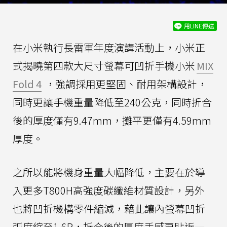
用LINE傳送
在小米執行長雷軍年度演講活動上，小米正
式揭曉第四款大尺寸螢幕可凹折手機小米
MIX
Fold 4
，強調採用更堅固、耐用架構設計，
同時更讓手機重量降低至240公克，同時折合
後的厚度僅有9.47mm，攤平更僅有4.59mm
厚度。
之所以能將機身重量大幅降低，主要在於導
入更多T800H高強度碳纖維材質設計，另外
也將凹折機構零件縮減，藉此讓內螢幕凹折
弧度縮至1.6R，折合後的厚度手感更貼近一