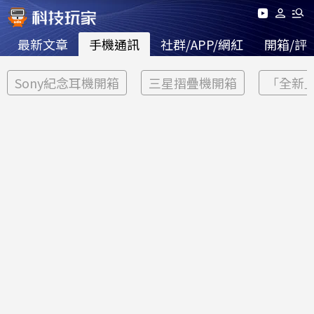
最新文章
手機通訊
社群/APP/網紅
開箱/評
Sony紀念耳機開箱
三星摺疊機開箱
「全新