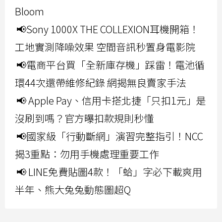
Bloom
📢Sony 1000X THE COLLEXION耳機開箱！
工地實測降噪效果 空間音訊秒置身電影院
📢電商平台買「全新庫存機」踩雷！電池循
環44次還帶維修紀錄 網揭無良賣家手法
📢 Apple Pay、信用卡搭北捷「只扣1元」是
沒刷到嗎？官方曝扣款規則秒懂
📢國家級「行動斷網」演習完整指引！NCC
揭3重點：勿用手機處理重要工作
📢 LINE免費貼圖4款！「蛤」字必下載爽用
半年、熊大兔兔動態圖超Q