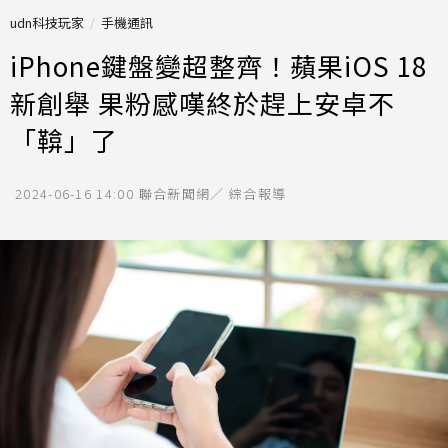
udn科技玩家
手機通訊
iPhone鍵盤變超整齊！蘋果iOS 18
新創舉 果粉感嘆終於趕上安卓不
「鞥」了
2024-06-16 14:00
聯合新聞網／ 綜合報導