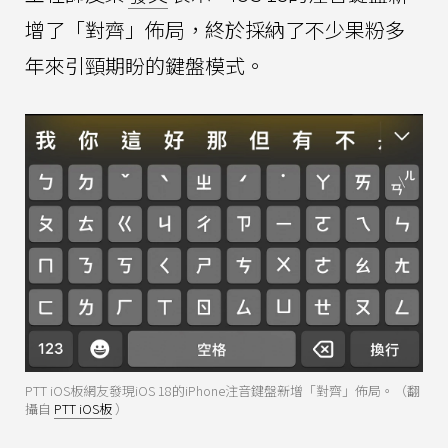
增了「對齊」佈局，終於採納了不少果粉多
年來引頸期盼的鍵盤模式。
PTT iOS板網友發現iOS 18的iPhone注音鍵盤新增「對齊」佈局。（翻
攝自
PTT iOS板
）