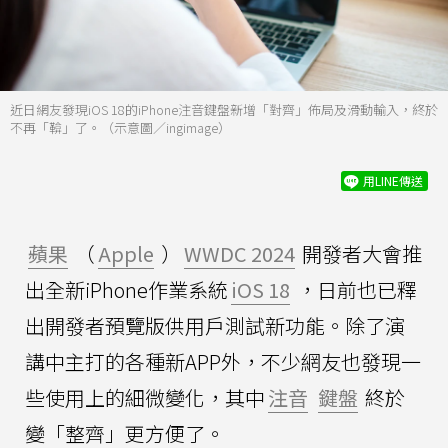
近日網友發現iOS 18的iPhone注音鍵盤新增「對齊」佈局及滑動輸入，終於
不再「鞥」了。（示意圖／ingimage）
用LINE傳送
蘋果
（
Apple
）
WWDC 2024
開發者大會推
出全新iPhone作業系統
iOS 18
，日前也已釋
出開發者預覽版供用戶測試新功能。除了演
講中主打的各種新APP外，不少網友也發現一
些使用上的細微變化，其中
注音
鍵盤
終於
變「整齊」更方便了。