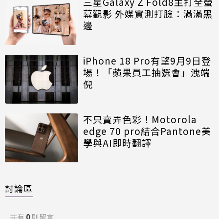
三星Galaxy Z Fold8主打全螢
幕觀影 外媒實測打臉：滿滿黑
邊
iPhone 18 Pro有望9月9日登
場！「蘋果員工抽選會」洩端
倪
不只賣弄色彩！Motorola
edge 70 pro結合Pantone美
學與AI即時翻譯
討論區
共有
0
則留言