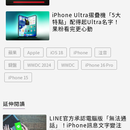
iPhone Ultra摺疊機「5大
特點」配得起Ultra名字！
果粉看完更心動
蘋果
Apple
iOS 18
iPhone
注音
鍵盤
WWDC 2024
WWDC
iPhone 16 Pro
iPhone 15
延伸閱讀
LINE官方承認電腦版「無法通
話」！iPhone訊息文字變注