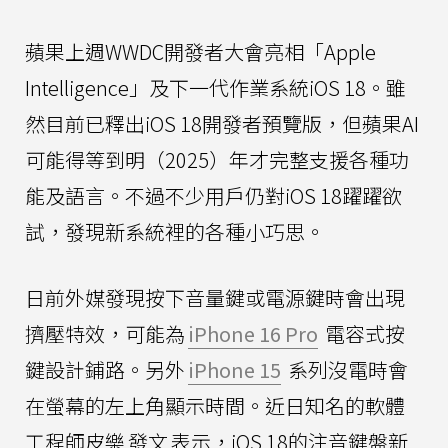
蘋果上週WWDC開發者大會亮相「Apple
Intelligence」及下一代作業系統iOS 18。雖
然目前已釋出iOS 18開發者預覽版，但蘋果AI
可能得等到明（2025）年才完整支援各種功
能及語言。不過不少用戶仍對iOS 18躍躍欲
試，發現新系統裡的各種小巧思。
日前外媒發現按下音量鍵或電源鍵時會出現
擠壓特效，可能為
iPhone 16 Pro
電容式按
鍵設計鋪路。另外
iPhone 15
系列沒電時會
在螢幕的左上角顯示時間。近日知名的軟體
工程師皮樂
發文
表示，iOS 18的注音鍵盤新