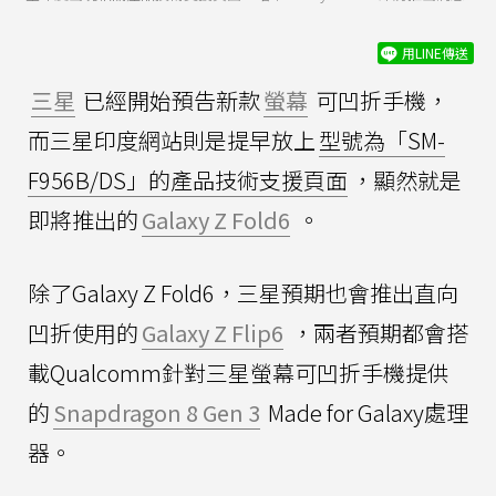
用LINE傳送
三星
已經開始預告新款
螢幕
可凹折手機，
而三星印度網站則是提早放上
型號為「SM-
F956B/DS」的產品技術支援頁面
，顯然就是
即將推出的
Galaxy Z Fold6
。
除了Galaxy Z Fold6，三星預期也會推出直向
凹折使用的
Galaxy Z Flip6
，兩者預期都會搭
載Qualcomm針對三星螢幕可凹折手機提供
的
Snapdragon 8 Gen 3
Made for Galaxy處理
器。