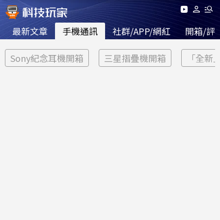
最新文章
手機通訊
社群/APP/網紅
開箱/評
Sony紀念耳機開箱
三星摺疊機開箱
「全新