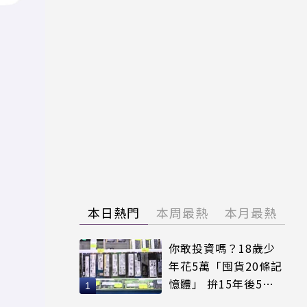
本日熱門
本周最熱
本月最熱
你敢投資嗎？18歲少
年花5萬「囤貨20條記
憶體」 拚15年後5倍
賣出