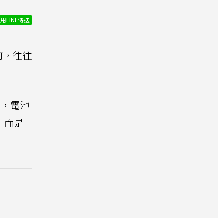
用LINE傳送
何，往往
力，電池
，而是