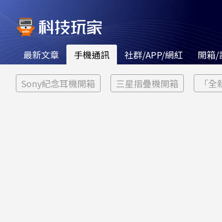
最新文章
手機通訊
社群/APP/網紅
開箱/
Sony紀念耳機開箱
三星摺疊機開箱
「全