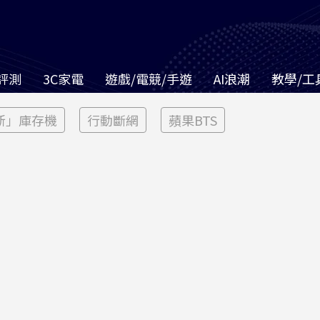
評測
3C家電
遊戲/電競/手遊
AI浪潮
教學/工
新」庫存機
行動斷網
蘋果BTS