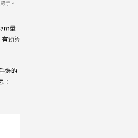
體殺手。
am量
，有預算
手邊的
迷思：