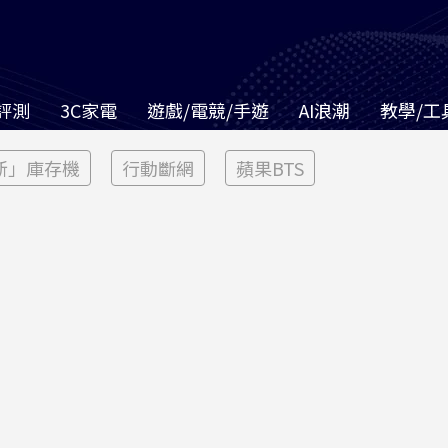
評測
3C家電
遊戲/電競/手遊
AI浪潮
教學/工
新」庫存機
行動斷網
蘋果BTS