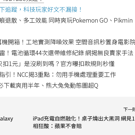
ws按下追蹤，科技玩家好文不漏接！
a開箱！摺痕退散、多工效能 同時爽玩Pokemon GO、Pikmin
LLEXION耳機開箱！工地實測降噪效果 空間音訊秒置身電影
雷！電池循環44次還帶維修紀錄 網揭無良賣家手法
北捷「只扣1元」是沒刷到嗎？官方曝扣款規則秒懂
指引！NCC揭3重點：勿用手機處理重要工作
」字必下載爽用半年、熊大兔兔動態圖超Q
下一
axy
iPad充電自燃融化！桌子燒出大黑洞 網見
相狂酸：蘋果不會賠