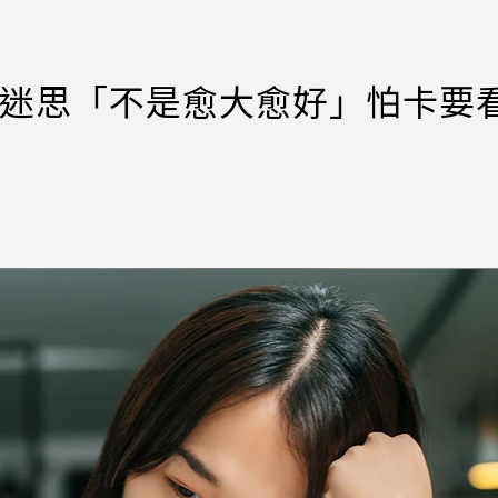
1迷思「不是愈大愈好」怕卡要