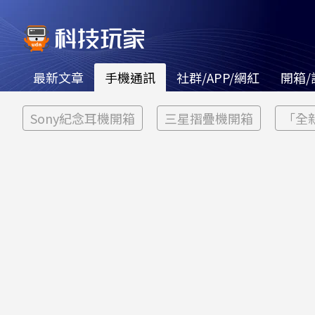
最新文章
手機通訊
社群/APP/網紅
開箱/
Sony紀念耳機開箱
三星摺疊機開箱
「全