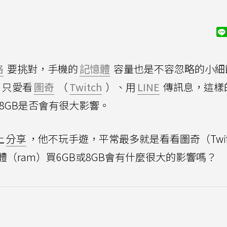
格
要挑對，手機的
記憶體
容量也是不容忽略的小細
，只愛看
圖奇
（
Twitch
）、用
LINE
傳訊息，這樣
或8GB是否會有很大影響。
上
分享
，他不玩手遊，平常最多就是看看圖奇（Twit
體（ram）買6GB或8GB會有什麼很大的影響嗎？