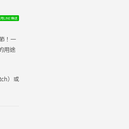
用LINE傳送
節！一
的用途
ch）或