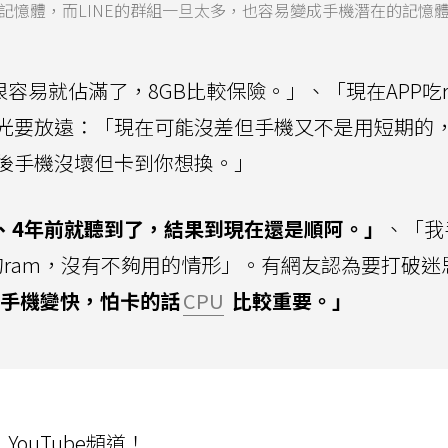
機記憶體，而LINE的群組一旦太多，也容易變成手機潛在的記憶
很容易就佔滿了，8GB比較保險。」、「現在APP吃r
光要放遠：「現在可能沒差但手機又不是用短期的
後手機沒壞但卡到你想換。」
3、4年前就聽到了，結果到現在還是順阿。」
、「我
L都是6GB的ram，沒有不夠用的情形」。有網友認為要打破
你手機變快，怕卡的話
CPU
比較重要。」
ouTube頻道！