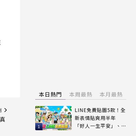
院
本日熱門
本周最熱
本月最熱
LINE免費貼圖5款！全
則
新表情貼爽用半年
1真
「好人一生平安」、
「好熱」必用