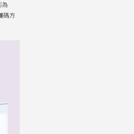
別為
攜碼方