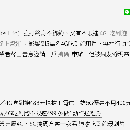
cles.Life）強打終身不綁約、又有不限速
4G
吃到飽
終止營運
，影響到5萬名4G吃到飽用戶，無框行動
信業者釋出善意邀請用戶
攜碼
申辦，但被網友發現電
／4G吃到飽488元快搶！電信三雄5G優惠不用400
4G吃到飽不限速499 多做1動作送禮券
專屬4G、5G攜碼方案一次看 這家吃到飽最划算