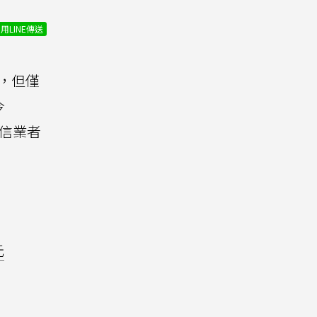
用LINE傳送
，但僅
今
信業者
元