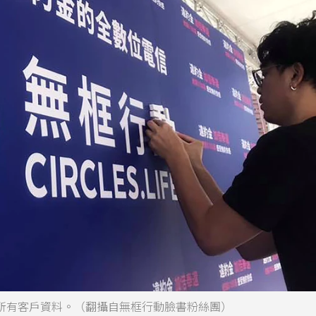
除所有客戶資料。（翻攝自無框行動臉書粉絲團）