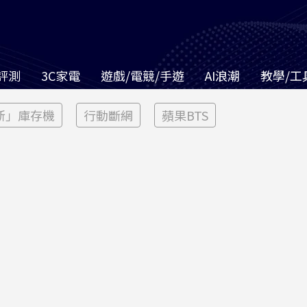
評測
3C家電
遊戲/電競/手遊
AI浪潮
教學/工
新」庫存機
行動斷網
蘋果BTS