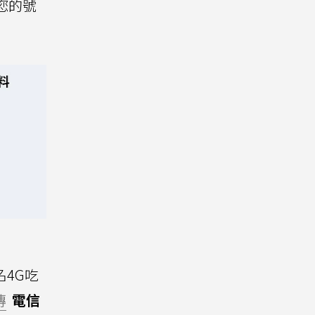
您的號
名4G吃
傳
電信