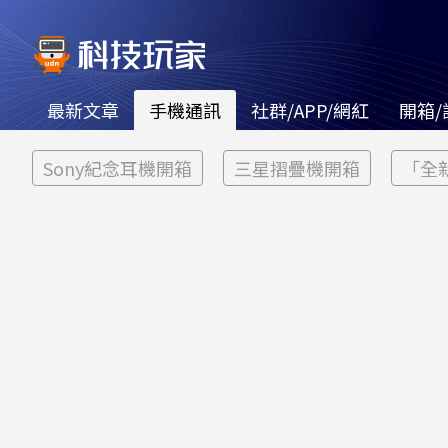
最新文章
手機通訊
社群/APP/網紅
開箱/
Sony紀念耳機開箱
三星摺疊機開箱
「全