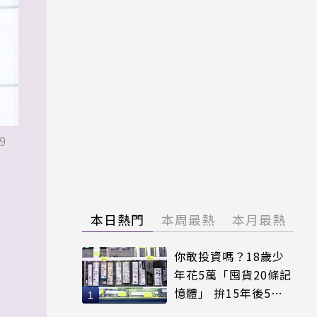
9
本日熱門
本周最熱
本月最熱
你敢投資嗎？18歲少
年花5萬「囤貨20條記
憶體」 拚15年後5倍
賣出