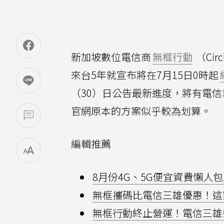
新加坡數位電信商
無框行動
（Cir
來台5年就宣布將在7月15日0時起
（30）日公告最新進度，將有電
官網原本的方案似乎較為划算。
編輯推薦
8月份4G、5G便宜資費懶人包
無框攜碼比電信三雄優惠！這家
無框行動終止營運！電信三雄祭