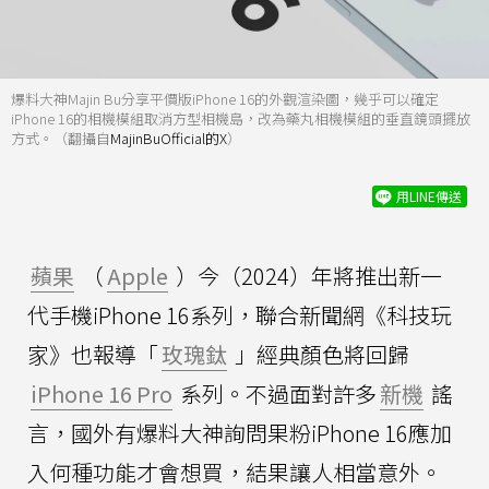
爆料大神Majin Bu分享平價版iPhone 16的外觀渲染圖，幾乎可以確定
iPhone 16的相機模組取消方型相機島，改為藥丸相機模組的垂直鏡頭擺放
方式。（翻攝自
MajinBuOfficial的X
）
用LINE傳送
蘋果
（
Apple
）今（2024）年將推出新一
代手機iPhone 16系列，聯合新聞網《科技玩
家》也報導「
玫瑰鈦
」經典顏色將回歸
iPhone 16 Pro
系列。不過面對許多
新機
謠
言，國外有爆料大神詢問果粉iPhone 16應加
入何種功能才會想買，結果讓人相當意外。