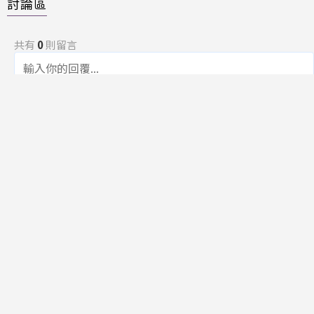
討論區
共有
0
則留言
規範
回覆
還沒有留言，成為第一個發言的人吧！