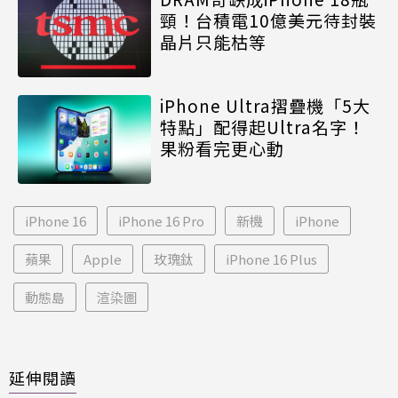
頸！台積電10億美元待封裝
晶片只能枯等
iPhone Ultra摺疊機「5大
特點」配得起Ultra名字！
果粉看完更心動
iPhone 16
iPhone 16 Pro
新機
iPhone
蘋果
Apple
玫瑰鈦
iPhone 16 Plus
動態島
渲染圖
延伸閱讀