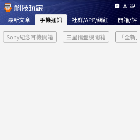
最新文章
手機通訊
社群/APP/網紅
開箱/評
Sony紀念耳機開箱
三星摺疊機開箱
「全新