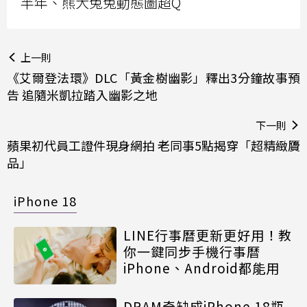
半年、熊大兔兔動態圖超Q
上一則
《艾爾登法環》DLC「黃金樹幽影」釋出3分鐘故事預
告 追隨米凱拉踏入幽影之地
下一則
蘋果初代員工證件現身網拍 老同事5點揭穿「超精緻贗
品」
iPhone 18
LINE行事曆更新更好用！教
你一鍵同步手機行事曆
iPhone、Android都能用
DRAM奇缺成iPhone 18瓶