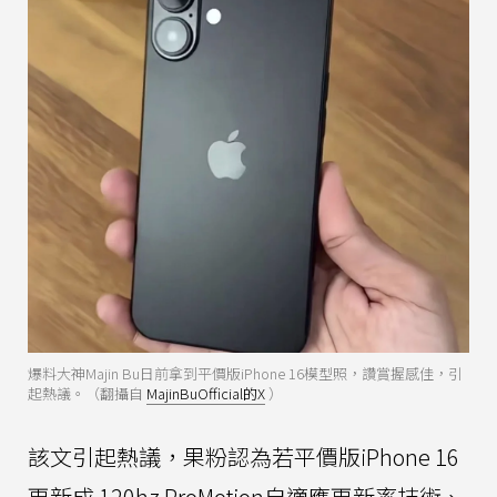
爆料大神Majin Bu日前拿到平價版iPhone 16模型照，讚賞握感佳，引
起熱議。（翻攝自
MajinBuOfficial的X
）
該文引起熱議，果粉認為若平價版iPhone 16
更新成 120hz ProMotion自適應更新率技術、