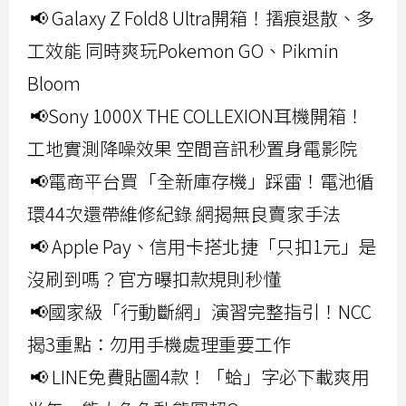
📢 Galaxy Z Fold8 Ultra開箱！摺痕退散、多
工效能 同時爽玩Pokemon GO、Pikmin
Bloom
📢Sony 1000X THE COLLEXION耳機開箱！
工地實測降噪效果 空間音訊秒置身電影院
📢電商平台買「全新庫存機」踩雷！電池循
環44次還帶維修紀錄 網揭無良賣家手法
📢 Apple Pay、信用卡搭北捷「只扣1元」是
沒刷到嗎？官方曝扣款規則秒懂
📢國家級「行動斷網」演習完整指引！NCC
揭3重點：勿用手機處理重要工作
📢 LINE免費貼圖4款！「蛤」字必下載爽用