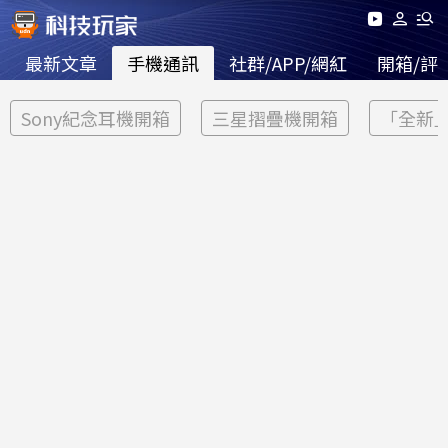
最新文章
手機通訊
社群/APP/網紅
開箱/評
Sony紀念耳機開箱
三星摺疊機開箱
「全新