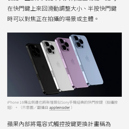
在快門鍵上來回滑動調整大小、半按快門鍵
時可以對焦正在拍攝的場景或主體。
iPhone 16傳出側邊也將新增類似Sony手機經典的快門按鍵（拍攝按
鈕）。（示意圖／翻攝自
appleinsider
）
蘋果內部將電容式觸控按鍵更換計畫稱為