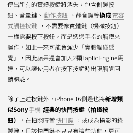
傳出所有的實體按鍵將消失，包含側邊按
鈕、音量鍵、
動作按鈕
、靜音鍵等
換成
電容
式觸控按鍵
，不需要像實體鍵（機械按鈕）
一樣需要按下按鈕，而是透過手指的觸摸來
運作，如此一來可能會減少「實體觸碰感
覺」，因此蘋果還會加入2顆Taptic Engine馬
達，可以讓使用者在按下按鍵時出現觸覺回
饋體驗。
除了上述按鍵外，iPhone 16側邊也將
新增類
似Sony
手機
經典的快門按鍵（拍攝按
鈕）
，在拍照時當
快門鍵
，或成為攝影的錄
製鍵，且該快門鍵不只只有這些功能，更可