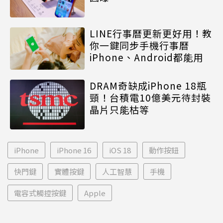
LINE行事曆更新更好用！教
你一鍵同步手機行事曆
iPhone、Android都能用
DRAM奇缺成iPhone 18瓶
頸！台積電10億美元待封裝
晶片只能枯等
iPhone
iPhone 16
iOS 18
動作按鈕
快門鍵
實體按鍵
人工智慧
手機
電容式觸控按鍵
Apple