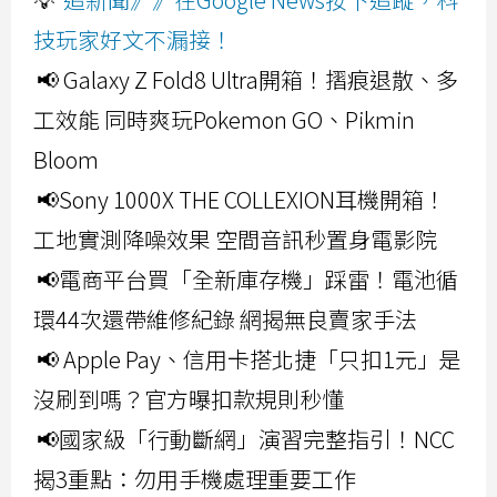
技玩家好文不漏接！
📢 Galaxy Z Fold8 Ultra開箱！摺痕退散、多
工效能 同時爽玩Pokemon GO、Pikmin
Bloom
📢Sony 1000X THE COLLEXION耳機開箱！
工地實測降噪效果 空間音訊秒置身電影院
📢電商平台買「全新庫存機」踩雷！電池循
環44次還帶維修紀錄 網揭無良賣家手法
📢 Apple Pay、信用卡搭北捷「只扣1元」是
沒刷到嗎？官方曝扣款規則秒懂
📢國家級「行動斷網」演習完整指引！NCC
揭3重點：勿用手機處理重要工作