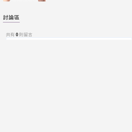
討論區
共有
0
則留言
規範
回覆
還沒有留言，成為第一個發言的人吧！