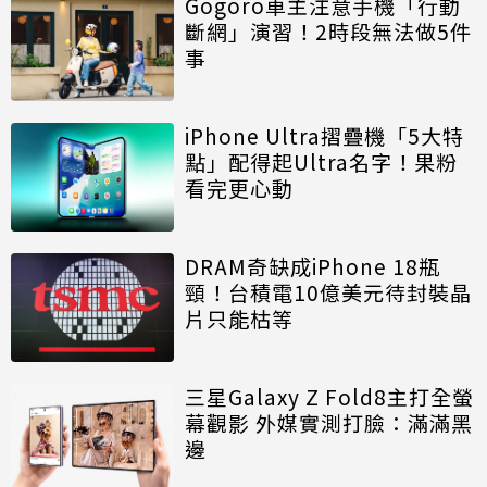
Gogoro車主注意手機「行動
斷網」演習！2時段無法做5件
事
iPhone Ultra摺疊機「5大特
點」配得起Ultra名字！果粉
看完更心動
DRAM奇缺成iPhone 18瓶
頸！台積電10億美元待封裝晶
片只能枯等
三星Galaxy Z Fold8主打全螢
幕觀影 外媒實測打臉：滿滿黑
邊