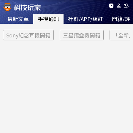
最新文章
手機通訊
社群/APP/網紅
開箱/評
Sony紀念耳機開箱
三星摺疊機開箱
「全新