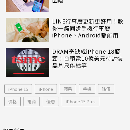
因曝
LINE行事曆更新更好用！教
你一鍵同步手機行事曆
iPhone、Android都能用
DRAM奇缺成iPhone 18瓶
頸！台積電10億美元待封裝
晶片只能枯等
iPhone 15
iPhone
蘋果
手機
降價
價格
電商
優惠
iPhone 15 Plus