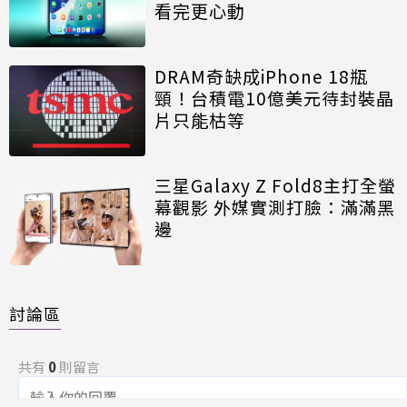
看完更心動
DRAM奇缺成iPhone 18瓶
頸！台積電10億美元待封裝晶
片只能枯等
三星Galaxy Z Fold8主打全螢
幕觀影 外媒實測打臉：滿滿黑
邊
討論區
共有
0
則留言