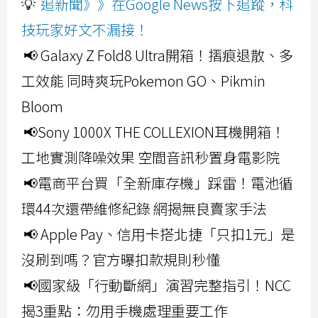
💡
追新聞》》在Google News按下追蹤，科
技玩家好文不漏接！
📢 Galaxy Z Fold8 Ultra開箱！摺痕退散、多
工效能 同時爽玩Pokemon GO、Pikmin
Bloom
📢Sony 1000X THE COLLEXION耳機開箱！
工地實測降噪效果 空間音訊秒置身電影院
📢電商平台買「全新庫存機」踩雷！電池循
環44次還帶維修紀錄 網揭無良賣家手法
📢 Apple Pay、信用卡搭北捷「只扣1元」是
沒刷到嗎？官方曝扣款規則秒懂
📢國家級「行動斷網」演習完整指引！NCC
揭3重點：勿用手機處理重要工作