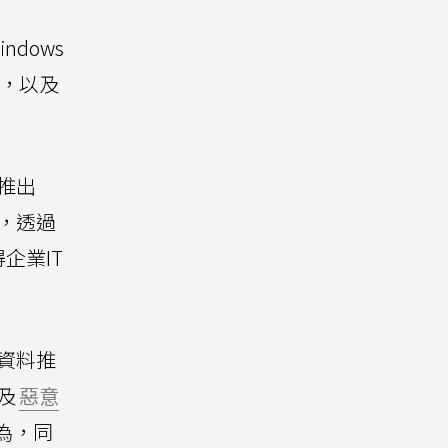
dows
禦，以及
布推出
整合，透過
企業IT
資料推
及
惡意
為，同