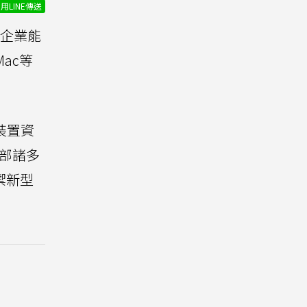
用LINE傳送
企業能
Mac等
裝置資
內部諸多
禦新型