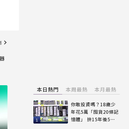
則
理器
本日熱門
本周最熱
本月最熱
你敢投資嗎？18歲少
年花5萬「囤貨20條記
憶體」 拚15年後5倍
賣出