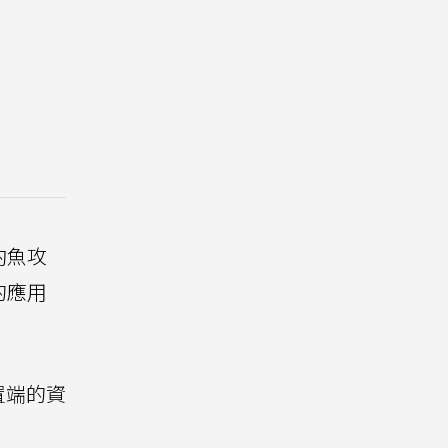
釣魚攻
的應用
置端的資