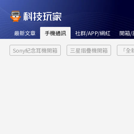
最新文章
手機通訊
社群/APP/網紅
開箱/
Sony紀念耳機開箱
三星摺疊機開箱
「全