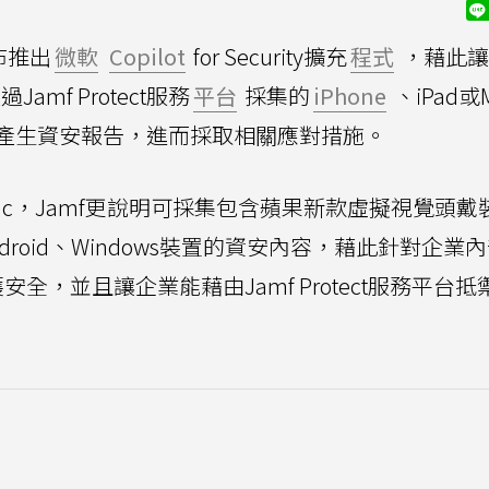
布推出
微軟
Copilot
for Security擴充
程式
，藉此讓
透過Jamf Protect服務
平台
採集的
iPhone
、iPad或
產生資安報告，進而採取相關應對措施。
或Mac，Jamf更說明可採集包含蘋果新款虛擬視覺頭戴
roid、Windows裝置的資安內容，藉此針對企業
全，並且讓企業能藉由Jamf Protect服務平台抵