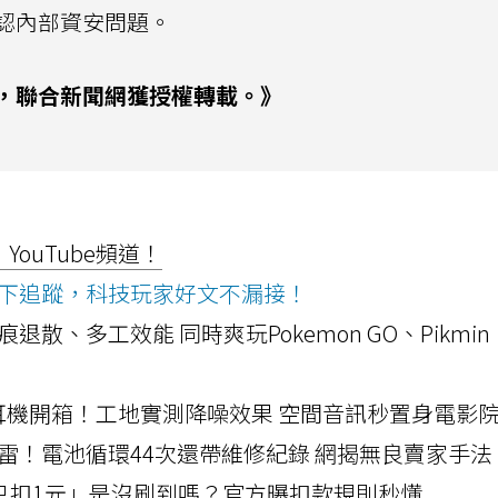
認內部資安問題。
，聯合新聞網獲授權轉載。》
ouTube頻道！
ws按下追蹤，科技玩家好文不漏接！
a開箱！摺痕退散、多工效能 同時爽玩Pokemon GO、Pikmin
LLEXION耳機開箱！工地實測降噪效果 空間音訊秒置身電影
雷！電池循環44次還帶維修紀錄 網揭無良賣家手法
北捷「只扣1元」是沒刷到嗎？官方曝扣款規則秒懂