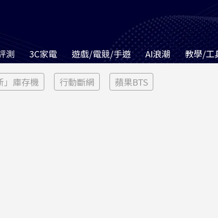
評測
3C家電
遊戲/電競/手遊
AI浪潮
教學/工
新」庫存機
行動斷網
蘋果BTS