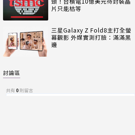
頸！台積電10億美元待封裝晶
片只能枯等
三星Galaxy Z Fold8主打全螢
幕觀影 外媒實測打臉：滿滿黑
邊
討論區
共有
0
則留言