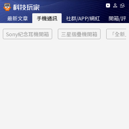
最新文章
手機通訊
社群/APP/網紅
開箱/評
Sony紀念耳機開箱
三星摺疊機開箱
「全新