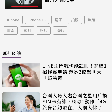
iPhone
iPhone 15
鏡頭
拍照
焦距
畫素
實測
照片
攝影
延伸閱讀
LINE免門號也能註冊！網曝1
招輕鬆申請 還多2優勢聊天
「超清爽」
台灣大哥大邀台灣之星用戶換
SIM卡有詐？網曝1動作「4G
終身合約還在」大讚太佛了