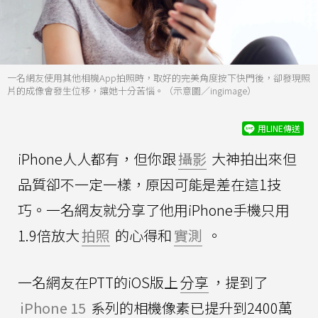
一名網友使用其他相機App拍照時，取好的完美角度按下快門後，卻發現照
片的成像會發生位移，讓她十分苦惱。（示意圖／ingimage）
用LINE傳送
iPhone人人都有，但你跟
攝影
大神拍出來但
品質卻不一定一樣，原因可能是差在這1技
巧。一名網友就分享了他用iPhone手機只用
1.9倍放大
拍照
的心得和
實測
。
一名網友在PTT的iOS版上
分享
，提到了
iPhone 15
系列的相機像素已提升到2400萬