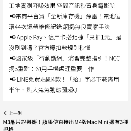
工地實測降噪效果 空間音訊秒置身電影院
📢電商平台買「全新庫存機」踩雷！電池循
環44次還帶維修紀錄 網揭無良賣家手法
📢 Apple Pay、信用卡搭北捷「只扣1元」是
沒刷到嗎？官方曝扣款規則秒懂
📢國家級「行動斷網」演習完整指引！NCC
揭3重點：勿用手機處理重要工作
📢 LINE免費貼圖4款！「蛤」字必下載爽用
半年、熊大兔兔動態圖超Q
上一則
M3晶片說掰掰！蘋果傳直接出M4版Mac Mini 還有3種
規格