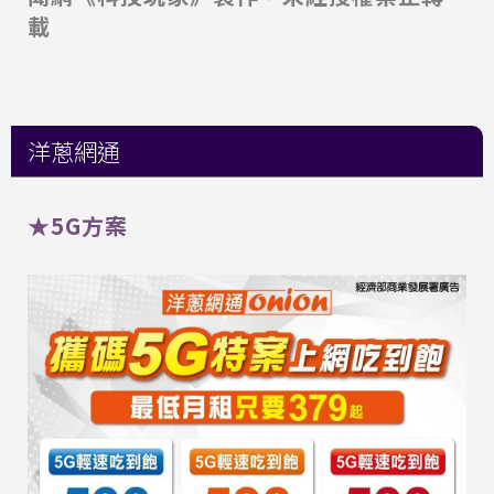
載
洋蔥網通
★5G方案