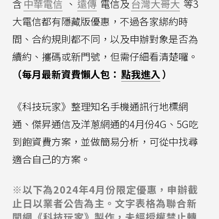
含
中華電信
、
遠傳
電信及
台灣大哥大
等3
大電信都有隱藏版優惠，不過各家綁約時
間、合約規則都不同，以及申辦對象是否為
續約、攜碼或新門號，但需仔細看清楚囉。
（每月最新資費懶人包：
點我進入
）
《科技玩家》整理知名手機通訊行地標網
通、傑昇通信及洋蔥網通的4月份4G、5G吃
到飽資費方案，並做簡易分析，可從中找尋
適合自己的方案。
※以下為2024年4月份限定優惠，申辦截
止日以業者公告為主。文字表格為聯合新
聞網《科技玩家》製作，未經授權禁止轉