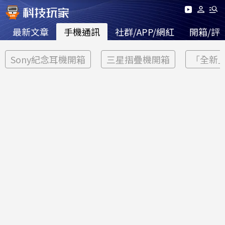
最新文章
手機通訊
社群/APP/網紅
開箱/評
Sony紀念耳機開箱
三星摺疊機開箱
「全新