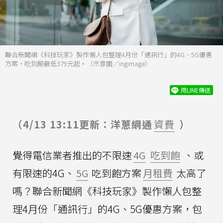
聯合新聞網《科技玩家》製作懶人包整理4月份「通訊行」的4G、5G優惠
方案，吃到飽最低379元起。（示意圖／ingimage）
用LINE傳送
（4/13 13:11更新：洋蔥網通
資費
）
覺得電信業者推出的不限速
4G
吃到飽
、或
有限速的4G、
5G
吃到飽方案
月租費
太高了
嗎？聯合新聞網《科技玩家》製作懶人包整
理4月份「通訊行」的4G、5G優惠方案，包