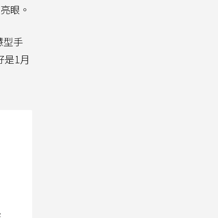
年亮眼。
慧型手
好是1月
院