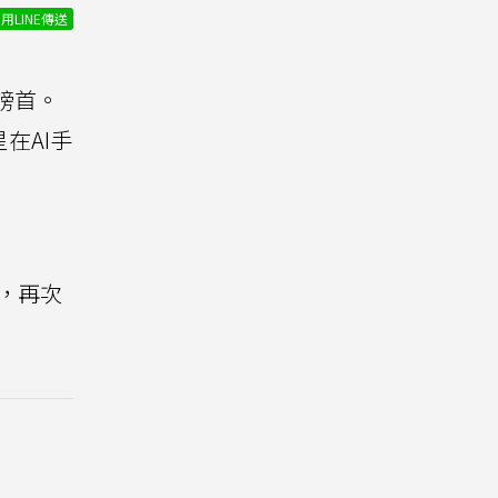
用LINE傳送
榜首。
星在AI手
%，再次