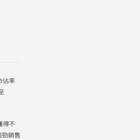
市佔率
至
獲得不
強勁銷售