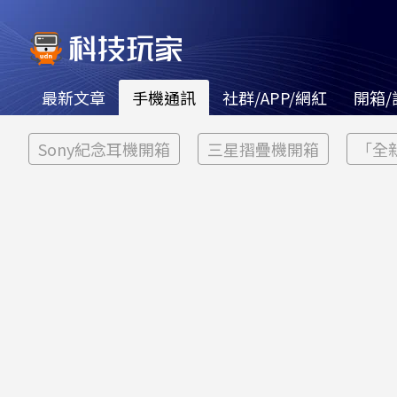
最新文章
手機通訊
社群/APP/網紅
開箱/
Sony紀念耳機開箱
三星摺疊機開箱
「全