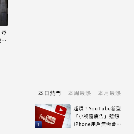
日登
洩端
本日熱門
本周最熱
本月最熱
超煩！YouTube新型
「小視窗廣告」惹怨
iPhone用戶無需會員
輕鬆解決