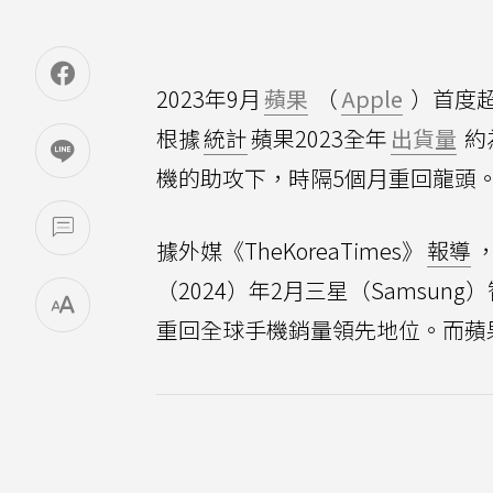
2023年9月
蘋果
（
Apple
）首度
根據
統計
蘋果2023全年
出貨量
約
機的助攻下，時隔5個月重回龍頭
據外媒《TheKoreaTimes》
報導
，
（2024）年2月三星（Samsun
重回全球手機銷量領先地位。而蘋果（