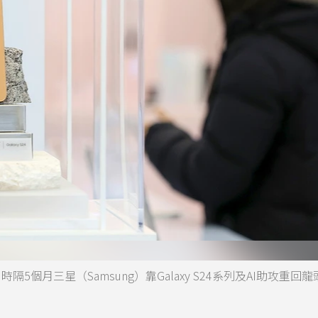
隔5個月三星（Samsung）靠Galaxy S24系列及AI助攻重回龍