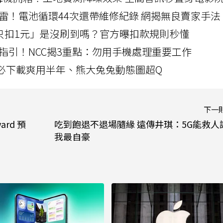
雷！電池循環44次還帶維修紀錄 網揭無良賣家手法
北捷「只扣1元」是沒刷到嗎？官方曝扣款規則秒懂
指引！NCC揭3重點：勿用手機處理重要工作
」字必下載爽用半年、熊大兔兔動態圖超Q
下一
ard 預
吃到飽退不退場隨緣 遠傳井琪：5G能救人
我最自豪