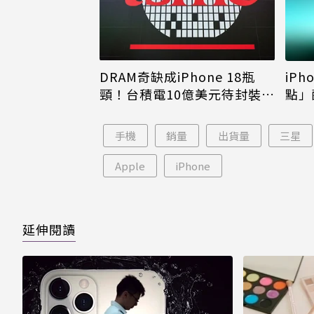
DRAM奇缺成iPhone 18瓶
iPh
頸！台積電10億美元待封裝晶
點」
片只能枯等
看完
手機
銷量
出貨量
三星
Apple
iPhone
延伸閱讀