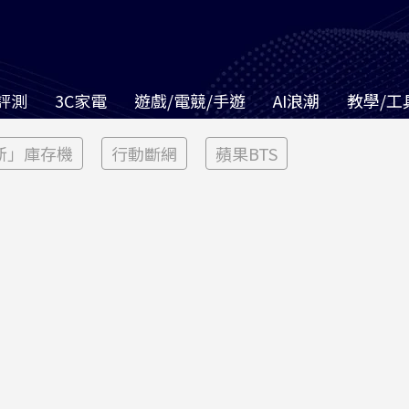
評測
3C家電
遊戲/電競/手遊
AI浪潮
教學/工
新」庫存機
行動斷網
蘋果BTS