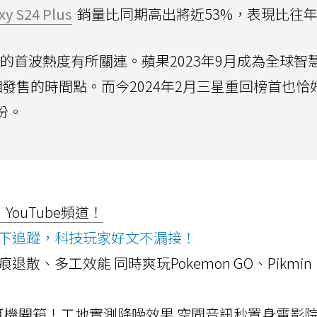
xy S24 Plus
銷量比同期高出將近53%，表現比往
的首波熱度有所關連。蘋果2023年9月成為全球智
亮相發售的時間點。而今2024年2月三星重回榜首也恰
月份。
ouTube頻道！
ws按下追蹤，科技玩家好文不漏接！
a開箱！摺痕退散、多工效能 同時爽玩Pokemon GO、Pikmin
LLEXION耳機開箱！工地實測降噪效果 空間音訊秒置身電影