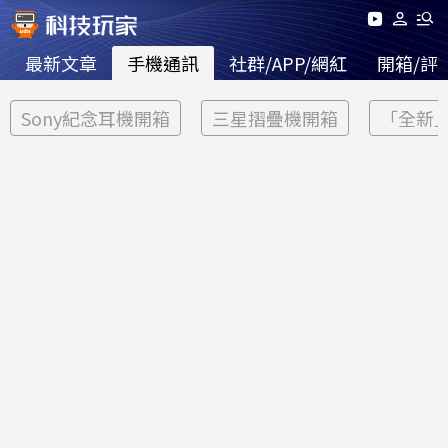
最新文章
手機通訊
社群/APP/網紅
開箱/評
Sony紀念耳機開箱
三星摺疊機開箱
「全新