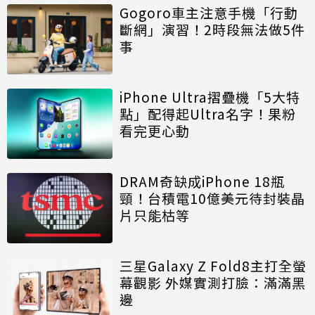
Gogoro車主注意手機「行動
斷網」演習！2時段無法做5件
事
iPhone Ultra摺疊機「5大特
點」配得起Ultra名字！果粉
看完更心動
DRAM奇缺成iPhone 18瓶
頸！台積電10億美元待封裝晶
片只能枯等
三星Galaxy Z Fold8主打全螢
幕觀影 外媒實測打臉：滿滿黑
邊