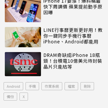
iPhone 17要漲！爆料稱最
快下周調價 蘋果提前動手原
因曝
LINE行事曆更新更好用！教
你一鍵同步手機行事曆
iPhone、Android都能用
DRAM奇缺成iPhone 18瓶
頸！台積電10億美元待封裝
晶片只能枯等
Android
手機
作業系統
檔案
刪除
備份
X