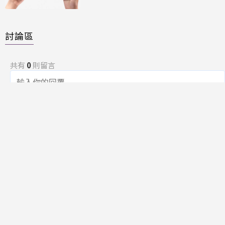
討論區
共有
0
則留言
規範
回覆
還沒有留言，成為第一個發言的人吧！