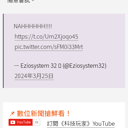
NAHHHHHH!!!!
https://t.co/Um2Xjoqo45
pic.twitter.com/sFM0i33Mrt
— Eziosystem 32  (@Eziosystem32)
2024年3月25日
📌 數位新聞搶鮮看！
訂閱《科技玩家》YouTube