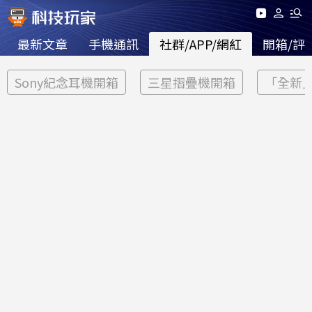
最新文章
手機通訊
社群/APP/網紅
開箱/評
Sony紀念耳機開箱
三星摺疊機開箱
「全新