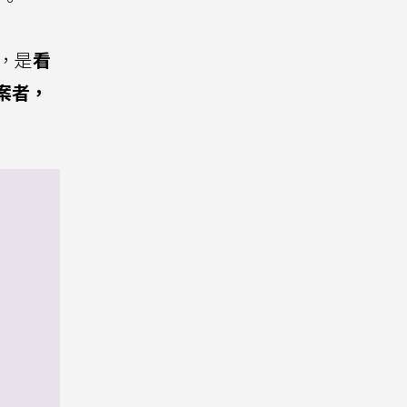
，是
看
案者，