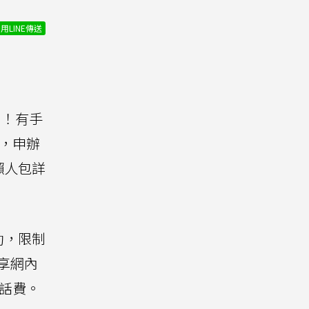
用LINE傳送
到！有手
，申辦
懶人包詳
動，限制
可享網內
通話費。