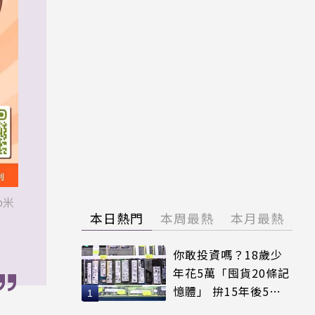
o米
本日熱門
本周最熱
本月最熱
你敢投資嗎？18歲少
年花5萬「囤貨20條記
憶體」 拚15年後5倍
賣出