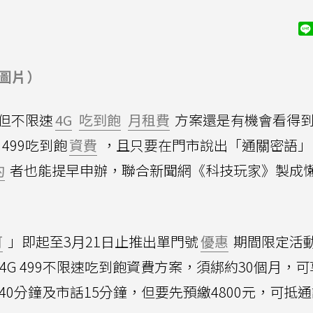
及圖片）
但不限速
4G
吃到飽
月租費
方案還是有機會看得
499吃到飽
資費
，且只要在門市說出「通關密語」
約
者也能提早申辦，聯合新聞網《科技玩家》製成
可
」即起至3月21日止推出單門號
優惠
期間限定活
4G 499不限速吃到飽資費方案，須綁約30個月，
40分鐘及市話15分鐘，但要先預繳4800元，可抵