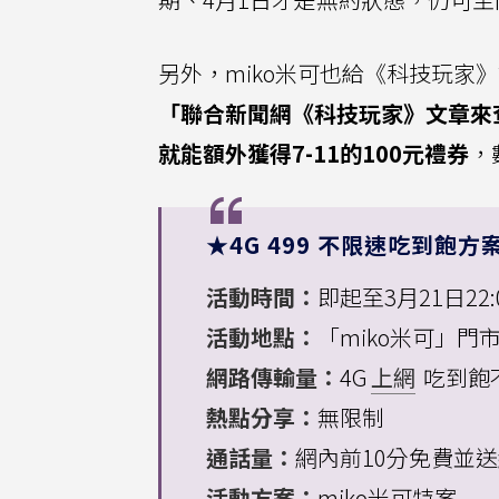
另外，miko米可也給《科技玩家
「聯合新聞網《科技玩家》文章來查
就能額外獲得7-11的100元禮券
，
★4G 499 不限速吃到飽方
活動時間：
即起至3月21日22:
活動地點：
「miko米可」門
網路傳輸量：
4G
上網
吃到飽
熱點分享：
無限制
通話量：
網內前10分免費並送
活動方案：
miko米可特案