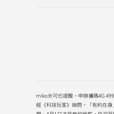
miko米可也提醒，申辦攜碼4G 
經《科技玩家》詢問，「有約在身
期、4月1日才是無約狀態，仍可至