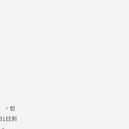
」，但
31日到
功。