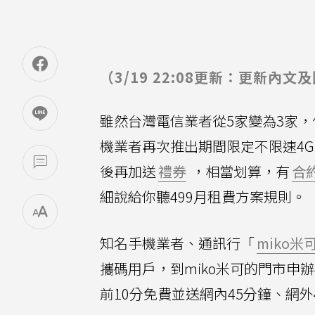
（3/19 22:08更新：更新內文
雖然台灣電信業者從5家變為3家，
機業者再次推出期間限定不限速4G 
後再加送
禮券
，相當划算，有
合
細說給你聽499月租費方案規則。
知名手機業者、通訊行「
miko米
攜碼用戶，到miko米可的門市申辦
前10分免費並送網內45分鐘、網外