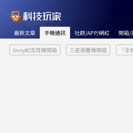
最新文章
手機通訊
社群/APP/網紅
開箱/
Sony紀念耳機開箱
三星摺疊機開箱
「全