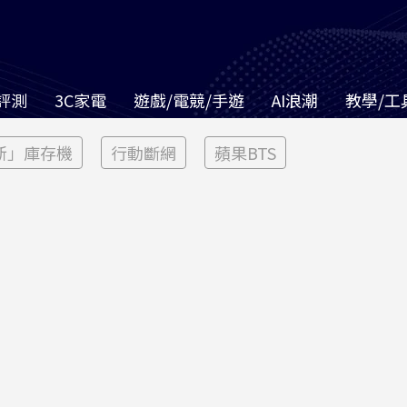
評測
3C家電
遊戲/電競/手遊
AI浪潮
教學/工
新」庫存機
行動斷網
蘋果BTS