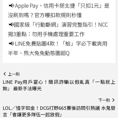
📢 Apple Pay、信用卡搭北捷「只扣1元」是
沒刷到嗎？官方曝扣款規則秒懂
📢國家級「行動斷網」演習完整指引！NCC
揭3重點：勿用手機處理重要工作
📢 LINE免費貼圖4款！「蛤」字必下載爽用
半年、熊大兔兔動態圖超Q
上一則
LINE Pay用戶當心！簡訊詐騙以假亂真「一點就上
鉤」 最新手法曝光
下一則
LOL／惜字如金！DCG打野665賽後訪問引熱議 水鬼發
言「會讓更多隊伍一起放假」