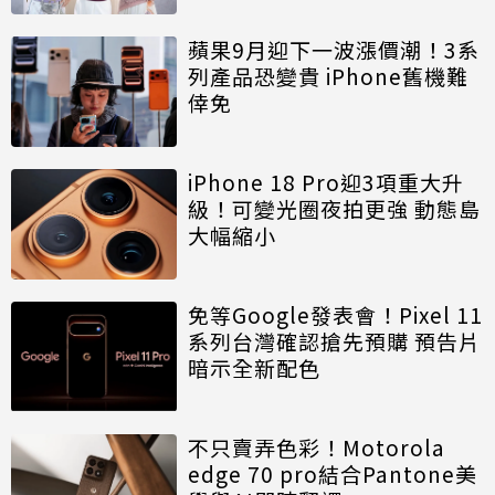
蘋果9月迎下一波漲價潮！3系
列產品恐變貴 iPhone舊機難
倖免
iPhone 18 Pro迎3項重大升
級！可變光圈夜拍更強 動態島
大幅縮小
免等Google發表會！Pixel 11
系列台灣確認搶先預購 預告片
暗示全新配色
不只賣弄色彩！Motorola
edge 70 pro結合Pantone美