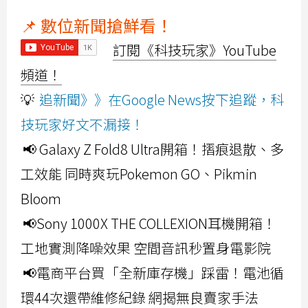
📌 數位新聞搶鮮看！
訂閱《科技玩家》YouTube
頻道！
💡
追新聞》》在Google News按下追蹤，科
技玩家好文不漏接！
📢 Galaxy Z Fold8 Ultra開箱！摺痕退散、多
工效能 同時爽玩Pokemon GO、Pikmin
Bloom
📢Sony 1000X THE COLLEXION耳機開箱！
工地實測降噪效果 空間音訊秒置身電影院
📢電商平台買「全新庫存機」踩雷！電池循
環44次還帶維修紀錄 網揭無良賣家手法