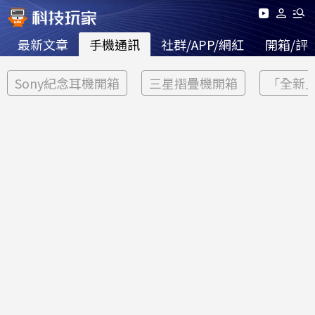
最新文章
手機通訊
社群/APP/網紅
開箱/評
Sony紀念耳機開箱
三星摺疊機開箱
「全新