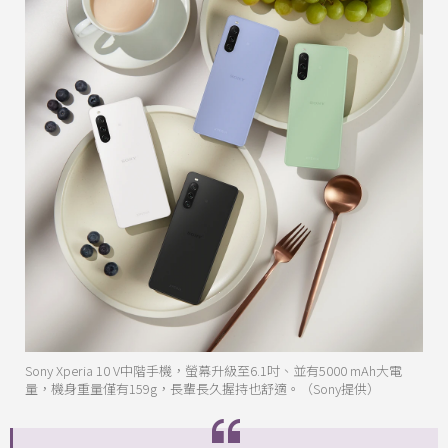
Sony Xperia 10 V中階手機，螢幕升級至6.1吋、並有5000 mAh大電
量，機身重量僅有159g，長輩長久握持也舒適。（Sony提供）