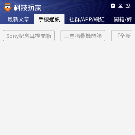
最新文章
手機通訊
社群/APP/網紅
開箱/評
Sony紀念耳機開箱
三星摺疊機開箱
「全新