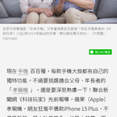
若家中長輩鍾愛「安卓手機」又考量預算該怎麼辦？知名手機業者向《科
技玩家》介紹2款2023年推出的手機，價位最低萬元有找。（示意圖／
ingimage）
用LINE傳送
現在
手機
百百種，每款手機大致都有自己的
獨特功能，不過要挑選適合父母、年長者的
「
孝親機
」，還是要深思熟慮一下！聯合新
聞網《科技玩家》先前報導，蘋果（Apple）
孝親機，網友狂推平價款iPhone 15 Plus，不