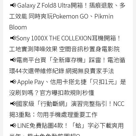
📢 Galaxy Z Fold8 Ultra開箱！摺痕退散、多
工效能 同時爽玩Pokemon GO、Pikmin
Bloom
📢Sony 1000X THE COLLEXION耳機開箱！
工地實測降噪效果 空間音訊秒置身電影院
📢電商平台買「全新庫存機」踩雷！電池循
環44次還帶維修紀錄 網揭無良賣家手法
📢 Apple Pay、信用卡搭北捷「只扣1元」是
沒刷到嗎？官方曝扣款規則秒懂
📢國家級「行動斷網」演習完整指引！NCC
揭3重點：勿用手機處理重要工作
📢 LINE免費貼圖4款！「蛤」字必下載爽用