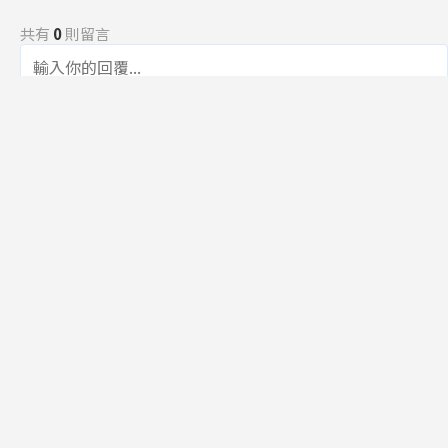
共有
0
則留言
規範
回覆
還沒有留言，成為第一個發言的人吧！