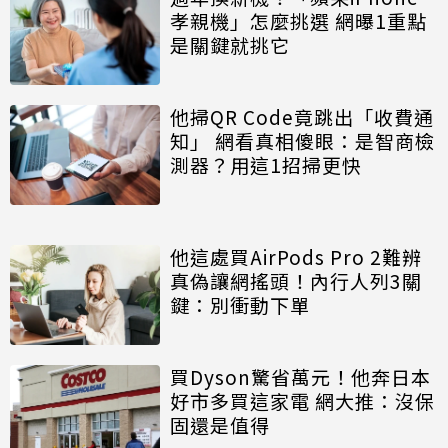
孝親機」怎麼挑選 網曝1重點
是關鍵就挑它
他掃QR Code竟跳出「收費通
知」 網看真相傻眼：是智商檢
測器？用這1招掃更快
他這處買AirPods Pro 2難辨
真偽讓網搖頭！內行人列3關
鍵：別衝動下單
買Dyson驚省萬元！他奔日本
好市多買這家電 網大推：沒保
固還是值得