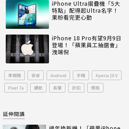
iPhone Ultra摺疊機「5大
特點」配得起Ultra名字！
果粉看完更心動
iPhone 18 Pro有望9月9日
登場！「蘋果員工抽選會」
洩端倪
孝親機
安卓
Android
手機
Xperia 10 V
Pixel 7a
續航
長輩
折扣
價格
延伸閱讀
過年換新機！「蘋果iPhone