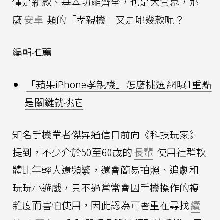
僅是新款、基本功能齊全，也是大螢幕，那
麼
安卓
類的「孝親機」又是哪幾款呢？
編輯推薦
「蘋果iPhone孝親機」怎麼挑選 網曝1重點
是關鍵就挑它
知名手機業者傑昇通信日前向《科技玩家》
提到，不少介於50至60歲的
長輩
使用社群軟
體比年輕人還頻繁，還會簡易拍照、追劇和
玩玩小遊戲，只不過常常會因手機操作的複
雜度而害怕使用，因此認為可著重在尋找
續