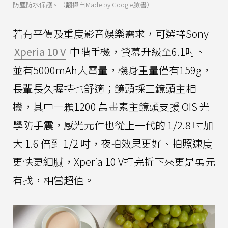
防塵防水保護。（翻攝自Made by Google臉書）
若有平價及重度影音娛樂需求，可選擇Sony
Xperia 10 V
中階手機，螢幕升級至6.1吋、
並有5000mAh大電量，機身重量僅有159g，
長輩長久握持也舒適；鏡頭採三鏡頭主相
機，其中一顆1200 萬畫素主鏡頭支援 OIS 光
學防手震，感光元件也從上一代的 1/2.8 吋加
大 1.6 倍到 1/2 吋，夜拍效果更好、拍照速度
更快更細膩，Xperia 10 V打完折下來更是萬元
有找，相當超值。