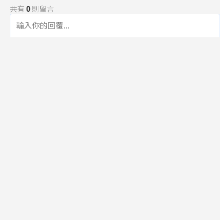
共有
0
則留言
規範
回覆
還沒有留言，成為第一個發言的人吧！
訂閱