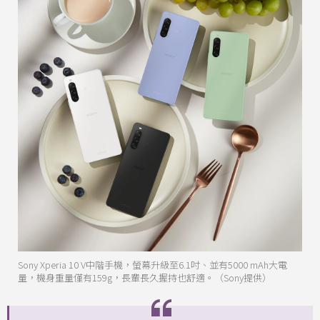
Sony Xperia 10 V中階手機，螢幕升級至6.1吋、並有5000 mAh大電
量，機身重量僅有159g，長輩長久握持也舒適。（Sony提供）