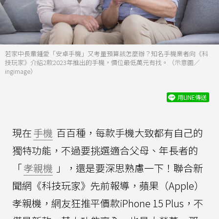
若家中長輩鍾愛「安卓手機」又考量預算該怎麼辦？知名手機業者向《科
技玩家》介紹2款2023年推出的手機，價位最低萬元有找。（示意圖／
ingimage）
用LINE傳送
現在
手機
百百種，每款手機大致都有自己的
獨特功能，不過要挑選適合父母、年長者的
「
孝親機
」，還是要深思熟慮一下！聯合新
聞網《科技玩家》先前報導，蘋果（Apple）
孝親機，網友狂推平價款iPhone 15 Plus，不