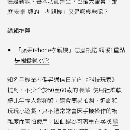
僅是新款、基本功能齊全，也是大螢幕，那
麼
安卓
類的「孝親機」又是哪幾款呢？
編輯推薦
「蘋果iPhone孝親機」怎麼挑選 網曝1重點
是關鍵就挑它
知名手機業者傑昇通信日前向《科技玩家》
提到，不少介於50至60歲的
長輩
使用社群軟
體比年輕人還頻繁，還會簡易拍照、追劇和
玩玩小遊戲，只不過常常會因手機操作的複
雜度而害怕使用，因此認為可著重在尋找
續