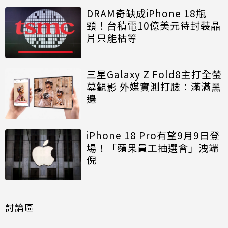
DRAM奇缺成iPhone 18瓶
頸！台積電10億美元待封裝晶
片只能枯等
三星Galaxy Z Fold8主打全螢
幕觀影 外媒實測打臉：滿滿黑
邊
iPhone 18 Pro有望9月9日登
場！「蘋果員工抽選會」洩端
倪
討論區