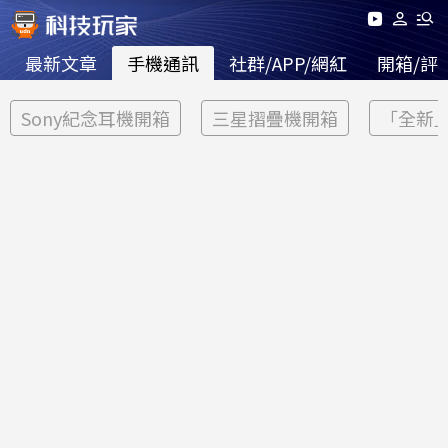
最新文章
手機通訊
社群/APP/網紅
開箱/評
Sony紀念耳機開箱
三星摺疊機開箱
「全新