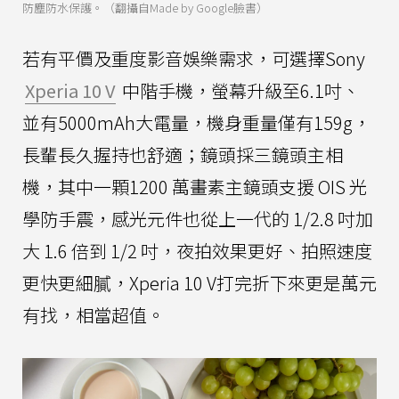
防塵防水保護。（翻攝自Made by Google臉書）
若有平價及重度影音娛樂需求，可選擇Sony
Xperia 10 V
中階手機，螢幕升級至6.1吋、
並有5000mAh大電量，機身重量僅有159g，
長輩長久握持也舒適；鏡頭採三鏡頭主相
機，其中一顆1200 萬畫素主鏡頭支援 OIS 光
學防手震，感光元件也從上一代的 1/2.8 吋加
大 1.6 倍到 1/2 吋，夜拍效果更好、拍照速度
更快更細膩，Xperia 10 V打完折下來更是萬元
有找，相當超值。