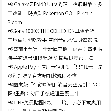
📢 Galaxy Z Fold8 Ultra開箱！摺痕退散、多
工效能 同時爽玩Pokemon GO、Pikmin
Bloom
📢Sony 1000X THE COLLEXION耳機開箱！
工地實測降噪效果 空間音訊秒置身電影院
📢電商平台買「全新庫存機」踩雷！電池循
環44次還帶維修紀錄 網揭無良賣家手法
📢 Apple Pay、信用卡搭北捷「只扣1元」是
沒刷到嗎？官方曝扣款規則秒懂
📢國家級「行動斷網」演習完整指引！NCC
揭3重點：勿用手機處理重要工作
📢 LINE免費貼圖4款！「蛤」字必下載爽用