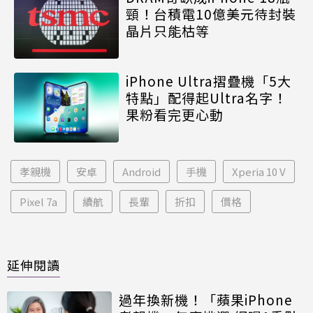
頸！台積電10億美元待封裝
晶片只能枯等
iPhone Ultra摺疊機「5大
特點」配得起Ultra名字！
果粉看完更心動
孝親機
安卓
Android
手機
Xperia 10 V
Pixel 7a
續航
長輩
折扣
價格
延伸閱讀
過年換新機！「蘋果iPhone