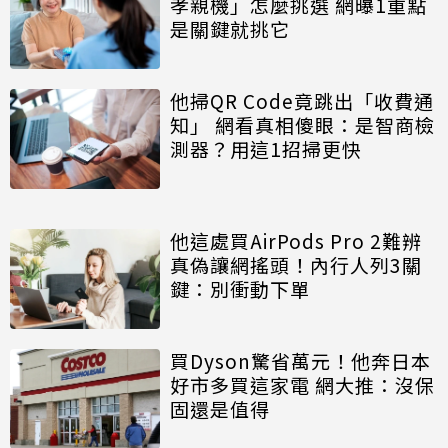
孝親機」怎麼挑選 網曝1重點
是關鍵就挑它
他掃QR Code竟跳出「收費通
知」 網看真相傻眼：是智商檢
測器？用這1招掃更快
他這處買AirPods Pro 2難辨
真偽讓網搖頭！內行人列3關
鍵：別衝動下單
買Dyson驚省萬元！他奔日本
好市多買這家電 網大推：沒保
固還是值得