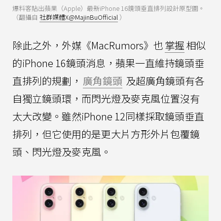
爆料客貼出蘋果（Apple）最新iPhone 16鏡頭垂直排列設計原型圖。
（翻攝自
社群媒體X@MajinBuOfficial
）
除此之外，外媒《MacRumors》也
掌握
相似
的iPhone 16鏡頭消息，蘋果一直維持鏡頭垂
直排列的規劃，
廣角鏡頭
及超廣角鏡頭有各
自獨立鏡頭環，而閃光燈及麥克風位置沒有
太大改變。雖然iPhone 12同樣採取鏡頭垂直
排列，但它使用的是更大片方形外片包覆鏡
頭、閃光燈及麥克風。