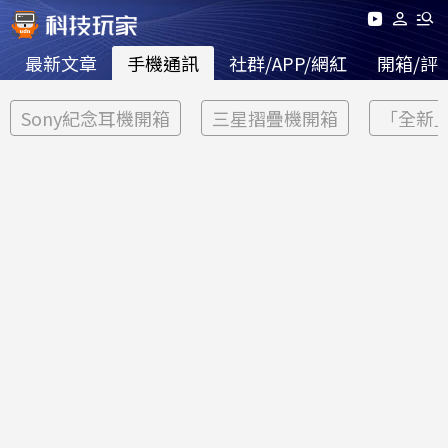
最新文章
手機通訊
社群/APP/網紅
開箱/評
Sony紀念耳機開箱
三星摺疊機開箱
「全新