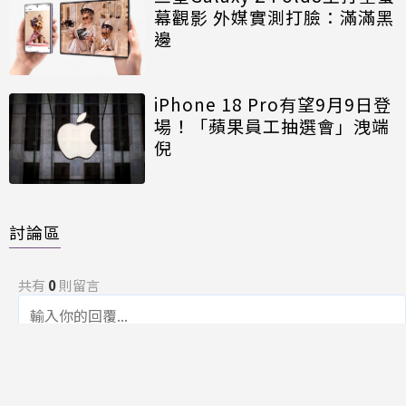
幕觀影 外媒實測打臉：滿滿黑
邊
iPhone 18 Pro有望9月9日登
場！「蘋果員工抽選會」洩端
倪
討論區
共有
0
則留言