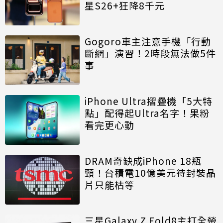
星S26+狂降8千元
Gogoro車主注意手機「行動
斷網」演習！2時段無法做5件
事
iPhone Ultra摺疊機「5大特
點」配得起Ultra名字！果粉
看完更心動
DRAM奇缺成iPhone 18瓶
頸！台積電10億美元待封裝晶
片只能枯等
三星Galaxy Z Fold8主打全螢