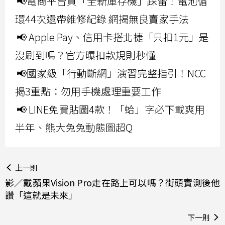
📢電商平台買「全新庫存機」踩雷！電池循
環44次還帶維修紀錄 網揭無良賣家手法
📢 Apple Pay、信用卡搭北捷「只扣1元」是
沒刷到嗎？官方曝扣款規則秒懂
📢國家級「行動斷網」演習完整指引！NCC
揭3重點：勿用手機處理重要工作
📢 LINE免費貼圖4款！「蛤」字必下載爽用
半年、熊大兔兔動態圖超Q
上一則
影／戴蘋果Vision Pro走在路上可以嗎？街頭實測後他
讚「這就是未來」
下一則