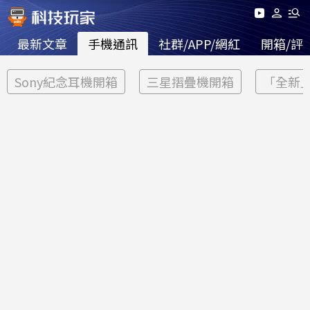
最新文章
手機通訊
社群/APP/網紅
開箱/評
Sony紀念耳機開箱
三星摺疊機開箱
「全新