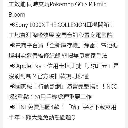
工效能 同時爽玩Pokemon GO、Pikmin
Bloom
📢Sony 1000X THE COLLEXION耳機開箱！
工地實測降噪效果 空間音訊秒置身電影院
📢電商平台買「全新庫存機」踩雷！電池循
環44次還帶維修紀錄 網揭無良賣家手法
📢 Apple Pay、信用卡搭北捷「只扣1元」是
沒刷到嗎？官方曝扣款規則秒懂
📢國家級「行動斷網」演習完整指引！NCC
揭3重點：勿用手機處理重要工作
📢 LINE免費貼圖4款！「蛤」字必下載爽用
半年、熊大兔兔動態圖超Q