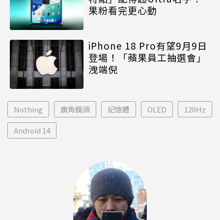
果粉看完更心動
iPhone 18 Pro有望9月9日
登場！「蘋果員工抽選會」
洩端倪
Nothing
廣角鏡頭
記憶體
OLED
120Hz
Android 14