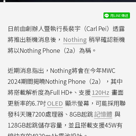
用LINE傳送
日前由創辦人暨執行長裴宇（Carl Pei）透露
將推出新機消息後，
Nothing
稍早確認新機
將以Nothing Phone（2a）為稱。
近期消息指出，Nothing將會在今年MWC
2024期間揭曉Nothing Phone（2a），其中
將搭載解析度為Full HD+、支援
120Hz
畫面
更新率的6.7吋
OLED
顯示螢幕，可能採用聯
發科天璣7200處理器、8GB起跳
記憶體
與
128GB起跳儲存容量，並且搭載支援45W有
線快充的4920mAh電池設計。