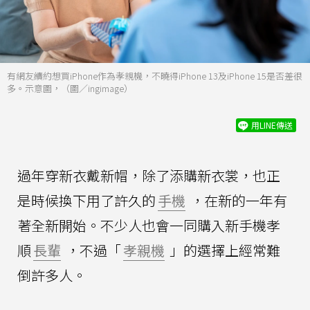
有網友續約想買iPhone作為孝親機，不曉得iPhone 13及iPhone 15是否差很
多。示意圖，（圖／ingimage）
用LINE傳送
過年穿新衣戴新帽，除了添購新衣裳，也正
是時候換下用了許久的
手機
，在新的一年有
著全新開始。不少人也會一同購入新手機孝
順
長輩
，不過「
孝親機
」的選擇上經常難
倒許多人。