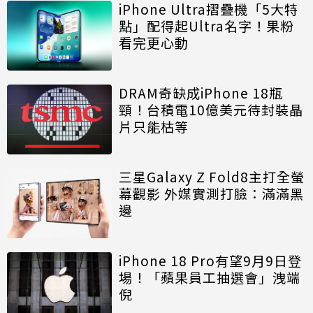
iPhone Ultra摺疊機「5大特
點」配得起Ultra名字！果粉
看完更心動
DRAM奇缺成iPhone 18瓶
頸！台積電10億美元待封裝晶
片只能枯等
三星Galaxy Z Fold8主打全螢
幕觀影 外媒實測打臉：滿滿黑
邊
iPhone 18 Pro有望9月9日登
場！「蘋果員工抽選會」洩端
倪