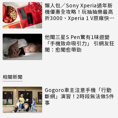
懶人包／Sony Xperia過年新
機優惠全攻略！玩抽抽樂最高
折3000、Xperia 1 V原廠快充
大方送
他聞三星S Pen驚有1味道變
「手機致命吸引力」 引網友狂
聞：愈聞愈帶勁
相關新聞
Gogoro車主注意手機「行動
斷網」演習！2時段無法做5件
事