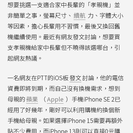
想要挑選一支適合家中長輩的「孝親機」並
非簡單之事，螢幕尺寸、
續航
力、字體大小
等因素，擔心長輩用不習慣，最後又換回舊
機繼續使用。最近有網友發文討論，想要買
支孝親機給家中長輩但不曉得該選哪台，引
起網友熱議。
一名網友在PTT的iOS板
發文
討論，他的電信
資費即將到期，而自己沒有換機需求，想到
母親的
蘋果
（
Apple
）手機iPhone SE 2已
經用了好幾年，剛好可以利用購機約換個新
手機給母親。如果選擇iPhone 15需要再額外
貼不少費用，而iPhone 13則可以直接0元購