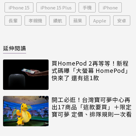
iPhone 15
iPhone 15 Plus
手機
iPhone
長輩
孝親機
續航
蘋果
Apple
安卓
延伸閱讀
買HomePod 2再等等！新程
式碼曝「大螢幕 HomePod」
快來了 還有這1款
開工必逛！台灣寶可夢中心再
出17商品「這款要買」＋限定
寶可夢 定價、排隊規則一次看