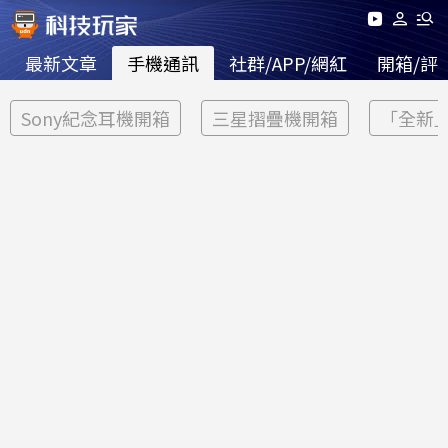
最新文章
手機通訊
社群/APP/網紅
開箱/評
Sony紀念耳機開箱
三星摺疊機開箱
「全新