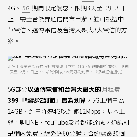
4G、
5G
期間限定優惠，限期3天至12月31日
止，需全台傑昇通信門市申辦，並可挑選中
華電信、遠傳電信及台灣大哥大3大電信的方
案。
知名手機業者傑昇通信針對攜碼用戶推出4G、5G期間限定優惠，限期
3天至12月31日止，5G部份則以399元最為划算。（傑昇通信提供）
5G部分
以遠傳電信和台灣大哥大的
月租費
399「輕鬆吃到飽」最為划算
，5G上網量為
24GB、到量降速4G吃到飽12Mbps，基本上
網、聊LINE、YouTube影片都能達成，通話則
是網內免費、網外送60分鐘，合約需簽30個