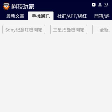
最新文章
手機通訊
社群/APP/網紅
開箱/評
Sony紀念耳機開箱
三星摺疊機開箱
「全新