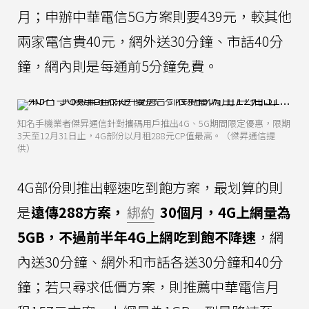
月；申辦中華電信5G方案則要439元，較其他
兩家電信貴40元，網外送30分鐘、市話40分
鐘，網內則是每通前5分鐘免費。
知名手機業者傑昇通信針對攜碼用戶推出4G、5G期間限定優惠，限期
3天至12月31日止，4G部份以月租288元CP值最高。（傑昇通信提
供）
4G部份則推出輕速吃到飽方案，最划算的則
是
遠傳288方案，
綁約
30個月，4G上網量為
5GB，不過前半年4G上網吃到飽不降速
，網
內送30分鐘、網外和市話各送30分鐘和40分
鐘；若只尋求低價方案，則推薦中華電信月