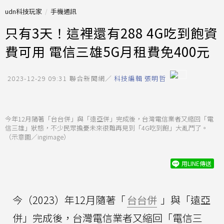
udn科技玩家
手機通訊
只有3天！這裡還有288 4G吃到飽資
費可用 電信三雄5G月租費免400元
2023-12-29 09:31
聯合新聞網／
科技編輯 張明哲
今年12月隨著「台台併」與「遠亞併」完成後，台灣電信業者又縮回「電
信三雄」狀態，不少民眾擔憂未來很難再見到「4G吃到飽」大亂鬥了。
（示意圖／ingimage）
用LINE傳送
今（2023）年12月隨著「
台台併
」與「遠亞
併」完成後，台灣電信業者又縮回「電信三