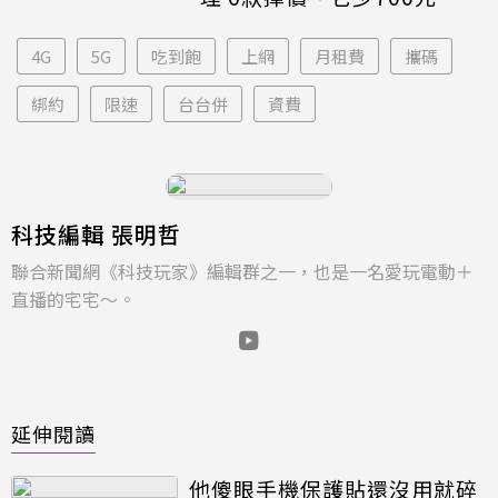
4G
5G
吃到飽
上網
月租費
攜碼
綁約
限速
台台併
資費
科技編輯 張明哲
聯合新聞網《科技玩家》編輯群之一，也是一名愛玩電動＋
直播的宅宅～。
延伸閱讀
他傻眼手機保護貼還沒用就碎