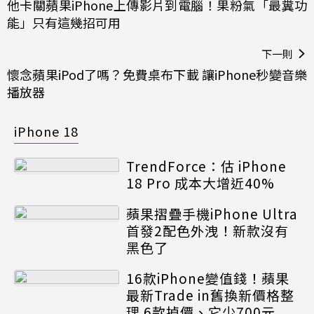
他卡關蘋果iPhone上傳影片到電腦！果粉氣「最糞功
能」只有這幾招可用
下一則
懷念蘋果iPod了嗎？免費桌布下載 讓iPhone秒變音樂
播放器
iPhone 18
TrendForce：估 iPhone
18 Pro 成本大增近40%
蘋果摺疊手機iPhone Ultra
首發2配色外洩！新款沒有
黑色了
16款iPhone變值錢！蘋果
最新Trade in舊換新價格整
理 6款掉價、它少700元