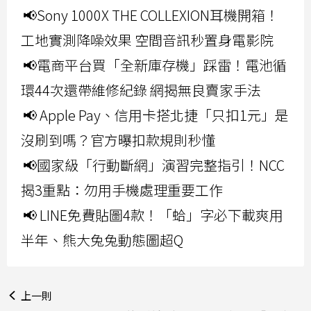
📢Sony 1000X THE COLLEXION耳機開箱！
工地實測降噪效果 空間音訊秒置身電影院
📢電商平台買「全新庫存機」踩雷！電池循
環44次還帶維修紀錄 網揭無良賣家手法
📢 Apple Pay、信用卡搭北捷「只扣1元」是
沒刷到嗎？官方曝扣款規則秒懂
📢國家級「行動斷網」演習完整指引！NCC
揭3重點：勿用手機處理重要工作
📢 LINE免費貼圖4款！「蛤」字必下載爽用
半年、熊大兔兔動態圖超Q
上一則