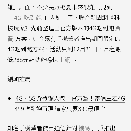
雄」局面，不少民眾擔憂未來很難再見到
「
4G
吃到飽
」大亂鬥了。聯合新聞網《科
技玩家》先前整理出官方版本的4G吃到飽
資
費
方案，如今還有手機業者推出期間限定的
4G吃到飽方案，活動只到12月31日，月租最
低288元起就能暢快
上網
。
編輯推薦
4G、5G資費懶人包／官方篇！電信三雄4G
499吃到飽再現 這家只要399最便宜
知名手機業者傑昇通信針對
攜碼
用戶推出