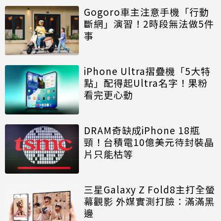
Gogoro車主注意手機「行動
斷網」演習！2時段無法做5件
事
iPhone Ultra摺疊機「5大特
點」配得起Ultra名字！果粉
看完更心動
DRAM奇缺成iPhone 18瓶
頸！台積電10億美元待封裝晶
片只能枯等
三星Galaxy Z Fold8主打全螢
幕觀影 外媒實測打臉：滿滿黑
邊