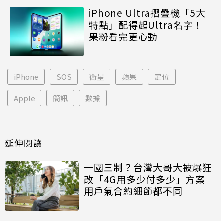
iPhone Ultra摺疊機「5大
特點」配得起Ultra名字！
果粉看完更心動
iPhone
SOS
衛星
蘋果
定位
Apple
簡訊
數據
延伸閱讀
一國三制？台灣大哥大被爆狂
改「4G用多少付多少」方案
用戶氣合約細節都不同