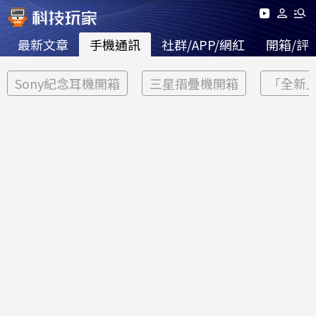
最新文章
手機通訊
社群/APP/網紅
開箱/評
Sony紀念耳機開箱
三星摺疊機開箱
「全新