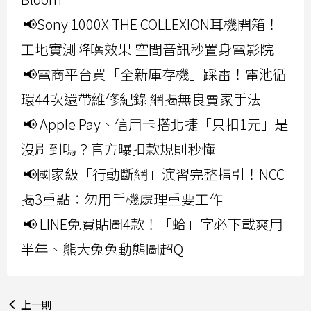
📢Sony 1000X THE COLLEXION耳機開箱！
工地實測降噪效果 空間音訊秒置身電影院
📢電商平台買「全新庫存機」踩雷！電池循
環44次還帶維修紀錄 網揭無良賣家手法
📢 Apple Pay、信用卡搭北捷「只扣1元」是
沒刷到嗎？官方曝扣款規則秒懂
📢國家級「行動斷網」演習完整指引！NCC
揭3重點：勿用手機處理重要工作
📢 LINE免費貼圖4款！「蛤」字必下載爽用
半年、熊大兔兔動態圖超Q
上一則