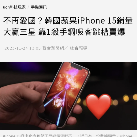
udn科技玩家
手機通訊
不再愛國？韓國蘋果iPhone 15銷量
大贏三星 靠1殺手鐧吸客跳槽賣爆
2023-11-24 13:05
聯合新聞網／ 綜合報導
iPhone 15推出迄今雖然正反評價褒貶不一，近日有一份數據顯示，iPhone