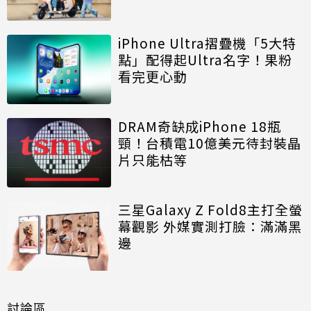
iPhone Ultra摺疊機「5大特
點」配得起Ultra名字！果粉
看完更心動
DRAM奇缺成iPhone 18瓶
頸！台積電10億美元待封裝晶
片只能枯等
三星Galaxy Z Fold8主打全螢
幕觀影 外媒實測打臉：滿滿黑
邊
討論區