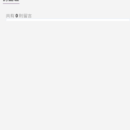
共有
0
則留言
規範
回覆
還沒有留言，成為第一個發言的人吧！