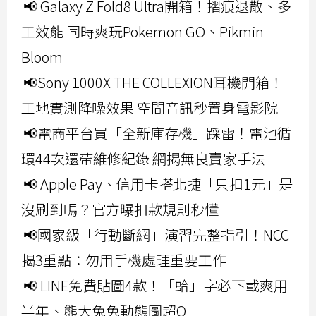
📢 Galaxy Z Fold8 Ultra開箱！摺痕退散、多
工效能 同時爽玩Pokemon GO、Pikmin
Bloom
📢Sony 1000X THE COLLEXION耳機開箱！
工地實測降噪效果 空間音訊秒置身電影院
📢電商平台買「全新庫存機」踩雷！電池循
環44次還帶維修紀錄 網揭無良賣家手法
📢 Apple Pay、信用卡搭北捷「只扣1元」是
沒刷到嗎？官方曝扣款規則秒懂
📢國家級「行動斷網」演習完整指引！NCC
揭3重點：勿用手機處理重要工作
📢 LINE免費貼圖4款！「蛤」字必下載爽用
半年、熊大兔兔動態圖超Q