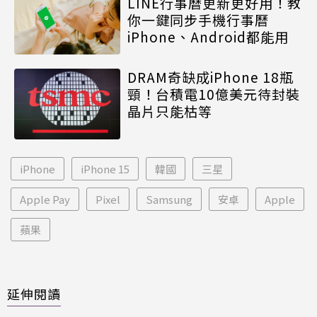
LINE行事曆更新更好用！教
你一鍵同步手機行事曆
iPhone、Android都能用
DRAM奇缺成iPhone 18瓶
頸！台積電10億美元待封裝
晶片只能枯等
iPhone
iPhone 15
韓國
三星
Apple Pay
Pixel
Samsung
安卓
Apple
蘋果
延伸閱讀