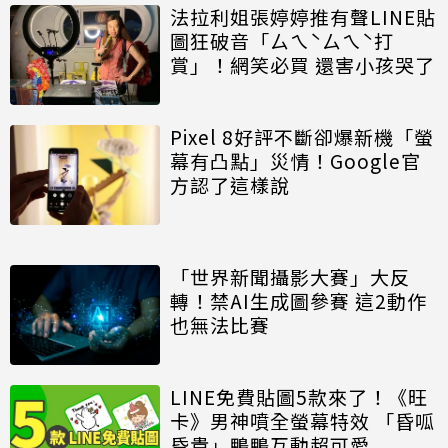
法拉利姐張婷婷推有聲LINE貼
圖狂破音「ㄙㄟˋㄙㄟˋ打
賞」！網笑必買 還害小孩哭了
Pixel 8好評不斷卻爆新機「螢
幕有凸點」災情！Google官
方認了這樣說
「世界新聞攝影大賽」大反
轉！禁AI生成圖參賽 這2動作
也無法比賽
LINE免費貼圖5款來了！《旺
卡》男神噴全螢幕特效 「昏呱
昏貴」鴨鴨互動超可愛