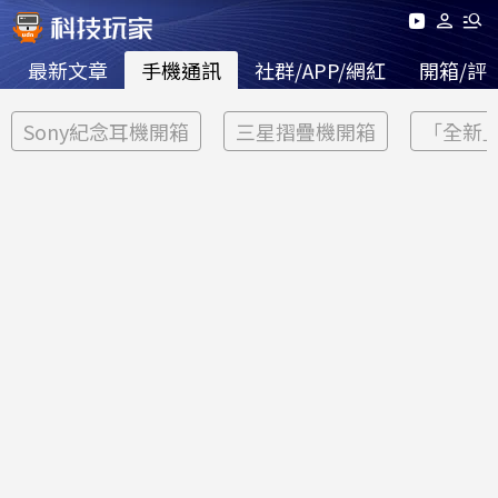
最新文章
手機通訊
社群/APP/網紅
開箱/評
Sony紀念耳機開箱
三星摺疊機開箱
「全新