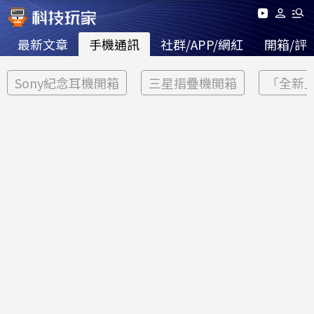
最新文章
手機通訊
社群/APP/網紅
開箱/評
Sony紀念耳機開箱
三星摺疊機開箱
「全新