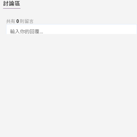
討論區
共有
0
則留言
規範
回覆
還沒有留言，成為第一個發言的人吧！