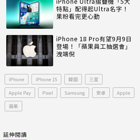
iPhone Ultra摺疊機「5大
特點」配得起Ultra名字！
果粉看完更心動
iPhone 18 Pro有望9月9日
登場！「蘋果員工抽選會」
洩端倪
iPhone
iPhone 15
韓國
三星
Apple Pay
Pixel
Samsung
安卓
Apple
蘋果
延伸閱讀