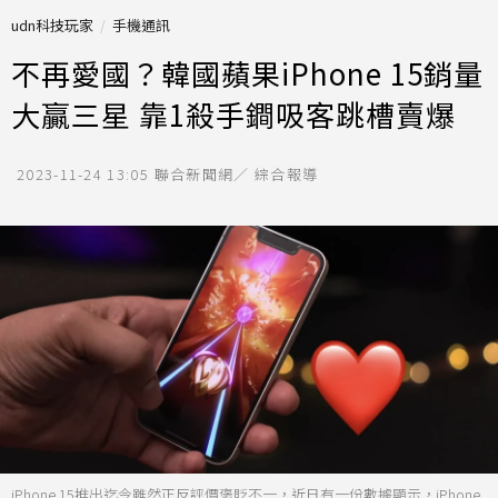
udn科技玩家
手機通訊
不再愛國？韓國蘋果iPhone 15銷量
大贏三星 靠1殺手鐧吸客跳槽賣爆
2023-11-24 13:05
聯合新聞網／ 綜合報導
iPhone 15推出迄今雖然正反評價褒貶不一，近日有一份數據顯示，iPhone