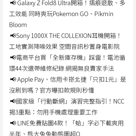
📢 Galaxy Z Fold8 Ultra開箱！摺痕退散、多
工效能 同時爽玩Pokemon GO、Pikmin
Bloom
📢Sony 1000X THE COLLEXION耳機開箱！
工地實測降噪效果 空間音訊秒置身電影院
📢電商平台買「全新庫存機」踩雷！電池循
環44次還帶維修紀錄 網揭無良賣家手法
📢 Apple Pay、信用卡搭北捷「只扣1元」是
沒刷到嗎？官方曝扣款規則秒懂
📢國家級「行動斷網」演習完整指引！NCC
揭3重點：勿用手機處理重要工作
📢 LINE免費貼圖4款！「蛤」字必下載爽用
半年、熊大兔兔動態圖超Q