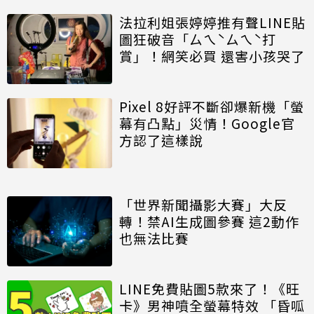
法拉利姐張婷婷推有聲LINE貼
圖狂破音「ㄙㄟˋㄙㄟˋ打
賞」！網笑必買 還害小孩哭了
Pixel 8好評不斷卻爆新機「螢
幕有凸點」災情！Google官
方認了這樣說
「世界新聞攝影大賽」大反
轉！禁AI生成圖參賽 這2動作
也無法比賽
LINE免費貼圖5款來了！《旺
卡》男神噴全螢幕特效 「昏呱