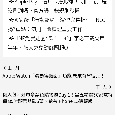
📢 Apple Pay、信用卡搭北捷「只扣1元」是
沒刷到嗎？官方曝扣款規則秒懂
📢國家級「行動斷網」演習完整指引！NCC
揭3重點：勿用手機處理重要工作
📢 LINE免費貼圖4款！「蛤」字必下載爽用
半年、熊大兔兔動態圖超Q
上一則
Apple Watch「滑動換錶面」功能 未來有望復活！
下一則
懶人包／好市多黑色購物週Day 1！黑五精選3C家電特
價 85吋顯示器砍6萬、還有iPhone 15隱藏版