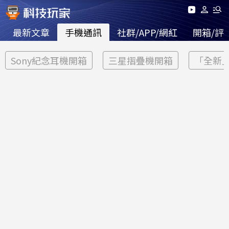
最新文章
手機通訊
社群/APP/網紅
開箱/評
Sony紀念耳機開箱
三星摺疊機開箱
「全新