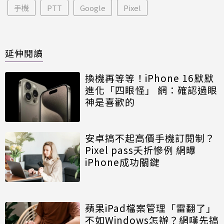
手機
PTT
Google
Pixel
延伸閱讀
換機再等等！iPhone 16默默
進化「四眼怪」 網：確認過眼
神是喜歡的
安卓搞不起高價手機訂閱制？
Pixel pass夭折慘例 網曝
iPhone成功關鍵
蘋果iPad檔案管理「雷翻了」
不如Windows怎辦？網嘆先搞