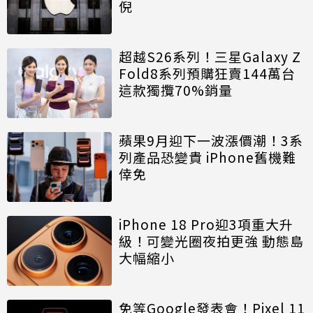
倪
超越S26系列！三星Galaxy Z
Fold8系列預購狂賣144萬台
這款獨攬70%銷量
蘋果9月迎下一波漲價潮！3系
列產品恐變貴 iPhone舊機難
倖免
iPhone 18 Pro迎3項重大升
級！可變光圈夜拍更強 動態島
大幅縮小
免等Google發表會！Pixel 11