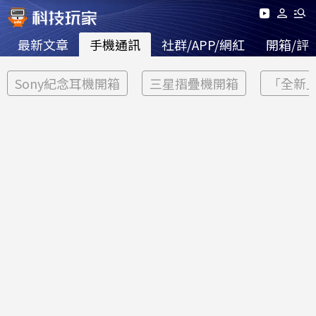
最新文章
手機通訊
社群/APP/網紅
開箱/評
Sony紀念耳機開箱
三星摺疊機開箱
「全新