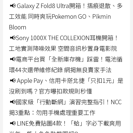
📢 Galaxy Z Fold8 Ultra開箱！摺痕退散、多
工效能 同時爽玩Pokemon GO、Pikmin
Bloom
📢Sony 1000X THE COLLEXION耳機開箱！
工地實測降噪效果 空間音訊秒置身電影院
📢電商平台買「全新庫存機」踩雷！電池循
環44次還帶維修紀錄 網揭無良賣家手法
📢 Apple Pay、信用卡搭北捷「只扣1元」是
沒刷到嗎？官方曝扣款規則秒懂
📢國家級「行動斷網」演習完整指引！NCC
揭3重點：勿用手機處理重要工作
📢 LINE免費貼圖4款！「蛤」字必下載爽用