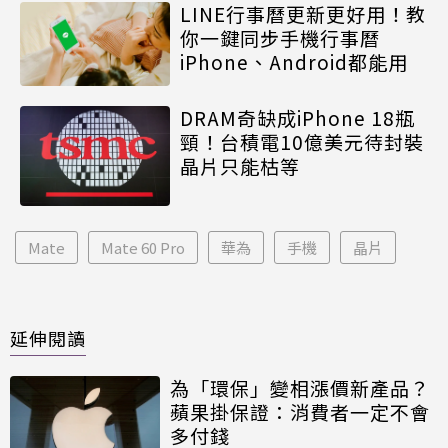
LINE行事曆更新更好用！教
你一鍵同步手機行事曆
iPhone、Android都能用
DRAM奇缺成iPhone 18瓶
頸！台積電10億美元待封裝
晶片只能枯等
Mate
Mate 60 Pro
華為
手機
晶片
延伸閱讀
為「環保」變相漲價新產品？
蘋果掛保證：消費者一定不會
多付錢