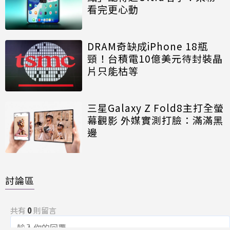
看完更心動
DRAM奇缺成iPhone 18瓶
頸！台積電10億美元待封裝晶
片只能枯等
三星Galaxy Z Fold8主打全螢
幕觀影 外媒實測打臉：滿滿黑
邊
討論區
共有
0
則留言