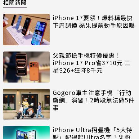
相關新聞
iPhone 17要漲！爆料稱最快
下周調價 蘋果提前動手原因曝
父親節搶手機特價優惠！
iPhone 17 Pro省3710元 三
星S26+狂降8千元
Gogoro車主注意手機「行動
斷網」演習！2時段無法做5件
事
iPhone Ultra摺疊機「5大特
點」配得起Ultra名字！果粉