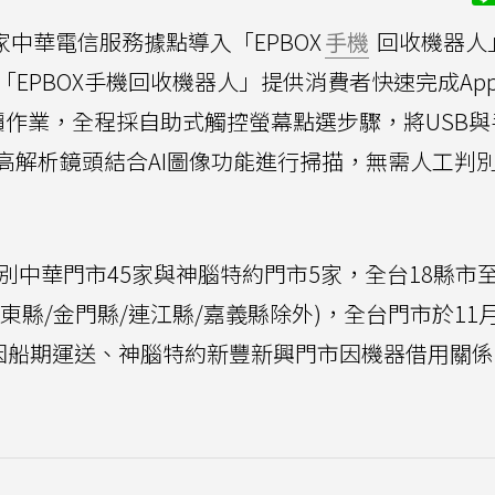
0家中華電信服務據點導入「EPBOX
手機
回收機器人
「EPBOX手機回收機器人」提供消費者快速完成App
鑑價作業，全程採自助式觸控螢幕點選步驟，將USB
高解析鏡頭結合AI圖像功能進行掃描，無需人工判別
分別中華門市45家與神腦特約門市5家，全台18縣市
縣/金門縣/連江縣/嘉義縣除外)，全台門市於11
)因船期運送、神腦特約新豐新興門市因機器借用關