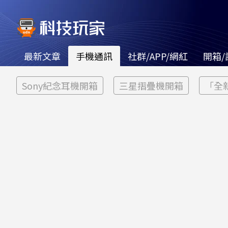
最新文章
手機通訊
社群/APP/網紅
開箱/
Sony紀念耳機開箱
三星摺疊機開箱
「全