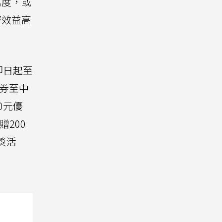
萬度，或
濟效益高
即日起至
惠券至中
0元優
贈200
抽獎活