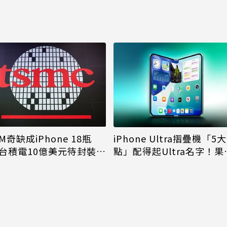
M奇缺成iPhone 18瓶
iPhone Ultra摺疊機「5
台積電10億美元待封裝晶
點」配得起Ultra名字！果
能枯等
看完更心動