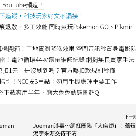
ouTube頻道！
ws按下追蹤，科技玩家好文不漏接！
a開箱！摺痕退散、多工效能 同時爽玩Pokemon GO、Pikmin
LLEXION耳機開箱！工地實測降噪效果 空間音訊秒置身電影
雷！電池循環44次還帶維修紀錄 網揭無良賣家手法
北捷「只扣1元」是沒刷到嗎？官方曝扣款規則秒懂
指引！NCC揭3重點：勿用手機處理重要工作
」字必下載爽用半年、熊大兔兔動態圖超Q
下一
eman
Joeman涉毒…網紅圈陷「大麻煩」！蕾
湯宇來源交待不清