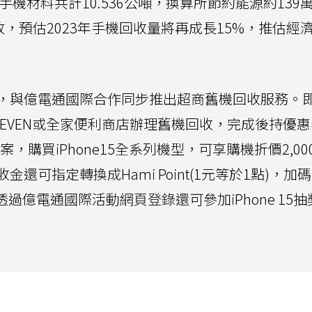
手機材料共計10.536公噸，換算所節約能源約139
放，預估2023年手機回收量將再成長15%，推估經
，與億電通國際合作同步推出超商舊機回收服務。
-ELEVEN或全家便利商店辦理舊機回收，完成後持優
方案，購買iPhone15全系列機型，可享購機折價2,00
可指定轉換成Hami Point(1元等於1點)，加碼
，透過億電通國際活動網頁登錄還可參加iPhone 15