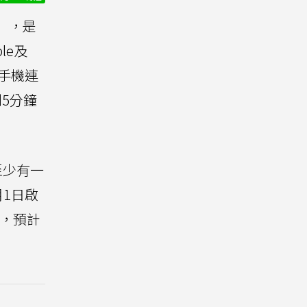
」，是
le及
與手機連
5分鐘
至少有一
月1日啟
係，預計