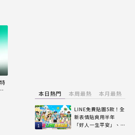
大特
粉
本日熱門
本周最熱
本月最熱
LINE免費貼圖5款！全
新表情貼爽用半年
「好人一生平安」、
「好熱」必用