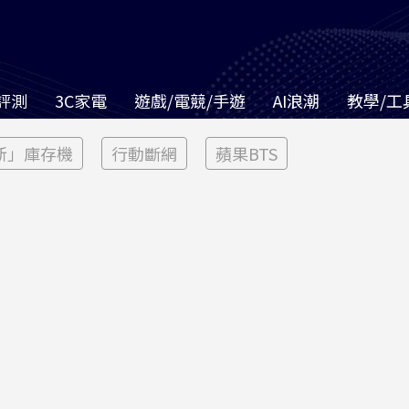
評測
3C家電
遊戲/電競/手遊
AI浪潮
教學/工
新」庫存機
行動斷網
蘋果BTS