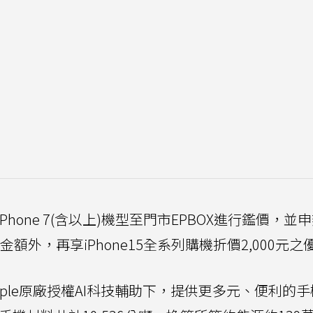
one 7(含以上)機型至門市EPBOX進行鑑價，並
抵金額外，再享iPhone15全系列購機折價2,000元之
pple原廠授權AI科技輔助下，提供更多元、便利的