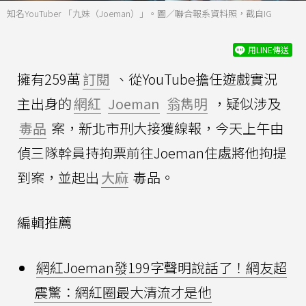
知名YouTuber 「九妹（Joeman）」。圖／聯合報系資料照，截自IG
用LINE傳送
擁有259萬
訂閱
、從YouTube擔任遊戲實況
主出身的
網紅
Joeman
翁雋明
，疑似涉及
毒品
案，新北市刑大接獲線報，今天上午由
偵三隊幹員持拘票前往Joeman住處將他拘提
到案，並起出
大麻
毒品。
編輯推薦
網紅Joeman發199字聲明說話了！網友超
震驚：網紅圈最大清流才是他