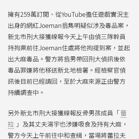
擁有259萬訂閱、從YouTube擔任遊戲實況主
出身的網紅Joeman翁雋明疑似涉及毒品案，
新北市刑大接獲線報今天上午由偵三隊幹員
持拘票前往Joeman住處將他拘提到案，並起
出大麻毒品。警方將翁男帶回刑大偵訊後依
毒品罪嫌將他移送新北地檢署。經檢察官偵
訊後目前已經請回，至於大麻來源正由警方
持續調查中。
另外新北市刑大接獲線報反骨男孩成員「
蕾
拉
」及其丈夫湯宇也涉嫌吸食及持有大麻，
警方今天上午前往中和查緝，當場將蕾拉夫