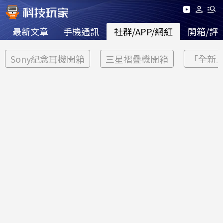
最新文章
手機通訊
社群/APP/網紅
開箱/評
Sony紀念耳機開箱
三星摺疊機開箱
「全新