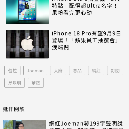
特點」配得起Ultra名字！
果粉看完更心動
iPhone 18 Pro有望9月9日
登場！「蘋果員工抽選會」
洩端倪
蕾拉
Joeman
大麻
毒品
網紅
訂閱
翁雋明
蕾菈
延伸閱讀
網紅Joeman發199字聲明說