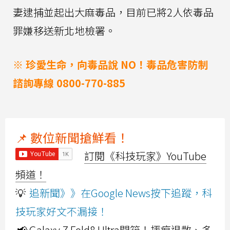
妻逮捕並起出大麻毒品，目前已將2人依毒品
罪嫌移送新北地檢署。
※ 珍愛生命，向毒品說 NO！毒品危害防制
諮詢專線 0800-770-885
📌 數位新聞搶鮮看！
訂閱《科技玩家》YouTube
頻道！
💡
追新聞》》在Google News按下追蹤，科
技玩家好文不漏接！
📢 Galaxy Z Fold8 Ultra開箱！摺痕退散、多