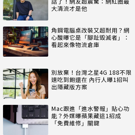
話了！網友超震驚：網紅圈最
大清流才是他
角鋼電腦桌改裝又超耐用？網
心酸曝它是「腳趾毀滅者」：
看起來像物流倉庫
別放棄！台灣之星4G 188不限
速吃到飽還在 內行人曝1招叫
出隱藏版方案
Mac跟進「進水警報」貼心功
能？外媒曝蘋果藏這1招成
「免費維修」關鍵