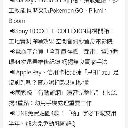
工效能 同時爽玩Pokemon GO、Pikmin
Bloom
📢Sony 1000X THE COLLEXION耳機開箱！
工地實測降噪效果 空間音訊秒置身電影院
📢電商平台買「全新庫存機」踩雷！電池循
環44次還帶維修紀錄 網揭無良賣家手法
📢 Apple Pay、信用卡搭北捷「只扣1元」是
沒刷到嗎？官方曝扣款規則秒懂
📢國家級「行動斷網」演習完整指引！NCC
揭3重點：勿用手機處理重要工作
📢 LINE免費貼圖4款！「蛤」字必下載爽用
半年、熊大兔兔動態圖超Q