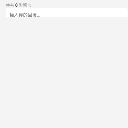
共有
0
則留言
規範
回覆
還沒有留言，成為第一個發言的人吧！
訂閱