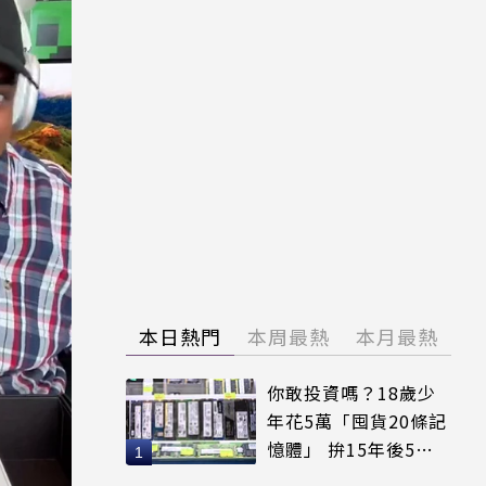
本日熱門
本周最熱
本月最熱
你敢投資嗎？18歲少
年花5萬「囤貨20條記
憶體」 拚15年後5倍
賣出