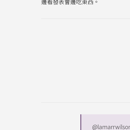
邊看發表會邊吃東西。
@lamarrwilso