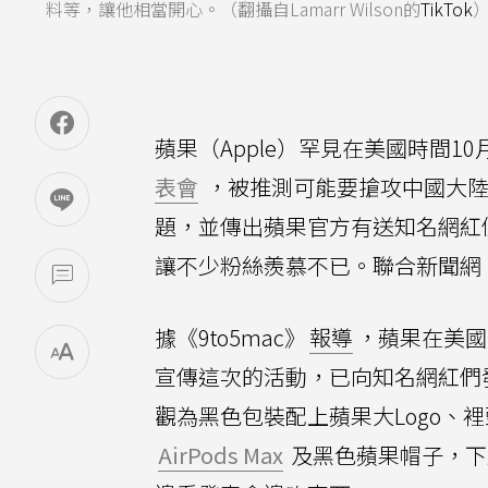
料等，讓他相當開心。（翻攝自Lamarr Wilson的
TikTok
蘋果（Apple）罕見在美國時間10
表會
，被推測可能要搶攻中國大陸市
題，並傳出蘋果官方有送知名網紅
讓不少粉絲羨慕不已。聯合新聞網
據《9to5mac》
報導
，蘋果在美國
宣傳這次的活動，已向知名網紅們發送
觀為黑色包裝配上蘋果大Logo、
AirPods Max
及黑色蘋果帽子，下