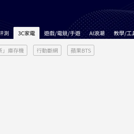
評測
3C家電
遊戲/電競/手遊
AI浪潮
教學/工
新」庫存機
行動斷網
蘋果BTS