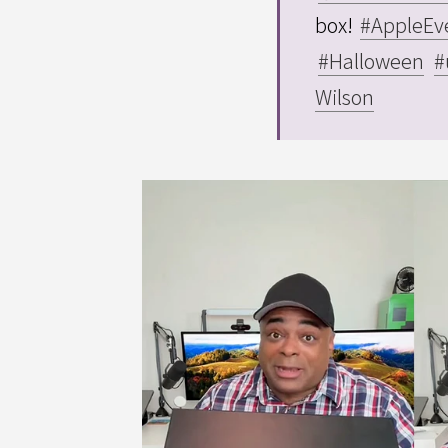
box!
#AppleEv
#Halloween
#
Wilson