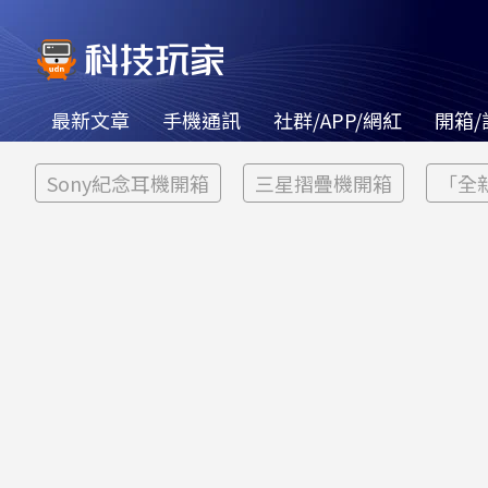
最新文章
手機通訊
社群/APP/網紅
開箱/
Sony紀念耳機開箱
三星摺疊機開箱
「全