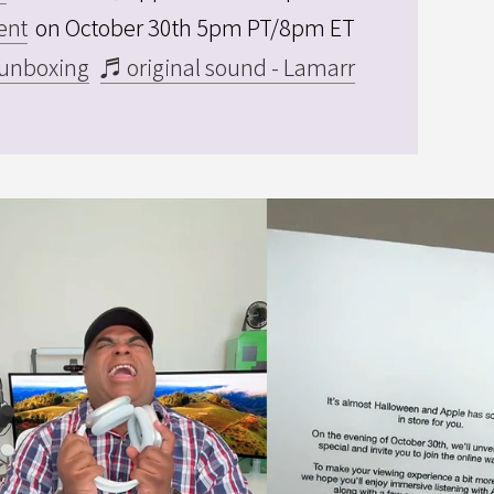
ent
on October 30th 5pm PT/8pm ET
unboxing
♬ original sound - Lamarr