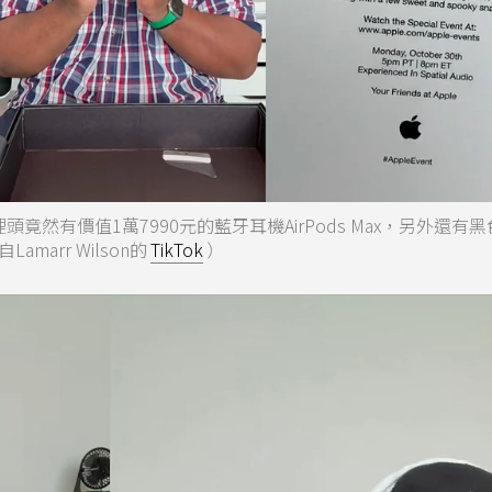
，裡頭竟然有價值1萬7990元的藍牙耳機AirPods Max，另外還有
arr Wilson的
TikTok
）