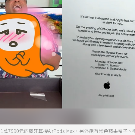
值1萬7990元的藍牙耳機AirPods Max，另外還有黑色蘋果帽子