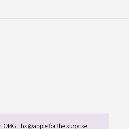
n
OMG Thx @apple for the surprise