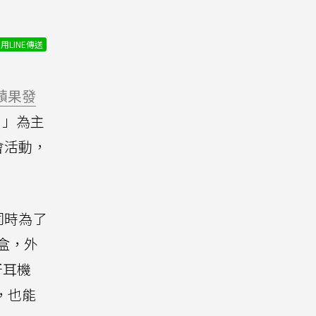
用LINE傳送
蘋果發
）」為主
會活動，
同時為了
品盒，外
牙耳機
，也能