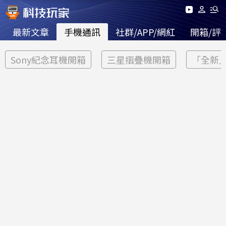
最新文章
手機通訊
社群/APP/網紅
開箱/評
Sony紀念耳機開箱
三星摺疊機開箱
「全新