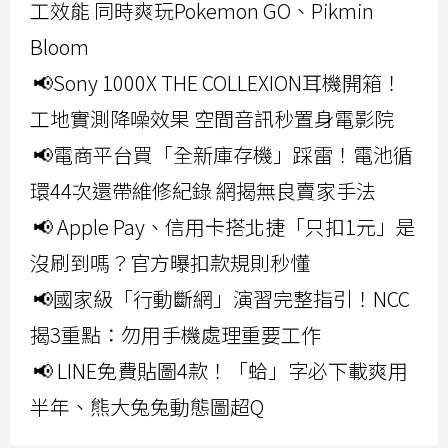
工效能 同時爽玩Pokemon GO、Pikmin
Bloom
📢Sony 1000X THE COLLEXION耳機開箱！
工地實測降噪效果 空間音訊秒置身電影院
📢電商平台買「全新庫存機」踩雷！電池循
環44次還帶維修紀錄 網揭無良賣家手法
📢 Apple Pay、信用卡搭北捷「只扣1元」是
沒刷到嗎？官方曝扣款規則秒懂
📢國家級「行動斷網」演習完整指引！NCC
揭3重點：勿用手機處理重要工作
📢 LINE免費貼圖4款！「蛤」字必下載爽用
半年、熊大兔兔動態圖超Q