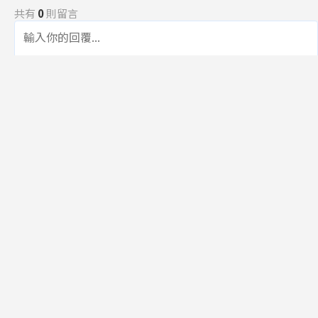
共有
0
則留言
規範
回覆
還沒有留言，成為第一個發言的人吧！
訂閱