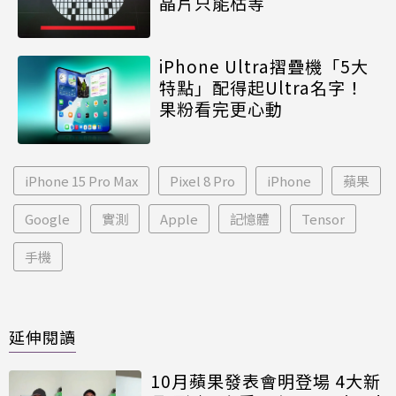
晶片只能枯等
iPhone Ultra摺疊機「5大
特點」配得起Ultra名字！
果粉看完更心動
iPhone 15 Pro Max
Pixel 8 Pro
iPhone
蘋果
Google
實測
Apple
記憶體
Tensor
手機
延伸閱讀
10月蘋果發表會明登場 4大新