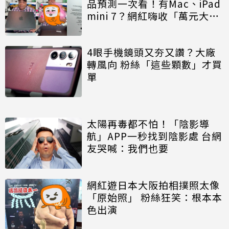
品預測一次看！有Mac、iPad
mini 7？網紅嗨收「萬元大禮
包」
4眼手機鏡頭又夯又讚？大廠
轉風向 粉絲「這些顆數」才買
單
太陽再毒都不怕！「陰影導
航」APP一秒找到陰影處 台網
友哭喊：我們也要
網紅遊日本大阪拍相撲照太像
「原始照」 粉絲狂笑：根本本
色出演