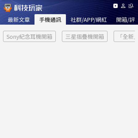
最新文章
手機通訊
社群/APP/網紅
開箱/評
Sony紀念耳機開箱
三星摺疊機開箱
「全新