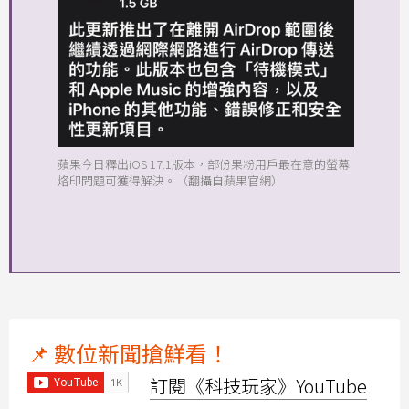
蘋果今日釋出iOS 17.1版本，部份果粉用戶最在意的螢幕
烙印問題可獲得解決。（翻攝自蘋果官網）
📌 數位新聞搶鮮看！
訂閱《科技玩家》YouTube