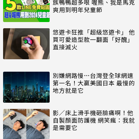
族鴨鴨超多哏 喔熊、我是馬克
爽用到明年兒童節
悠遊卡狂推「超級悠遊卡」 他
買可愛造型款一翻面「好醜」
直接滅火
別嫌網路慢…台灣登全球網速
第一名！大贏美國日本 最慢的
地方就是它
影／床上滑手機砸臉痛啊！他
自製顏面防護機 網笑瘋：我就
是需要它