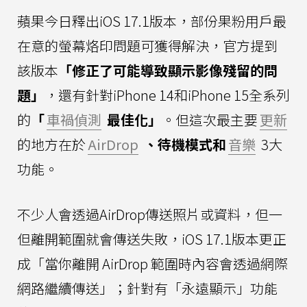
蘋果今日釋出iOS 17.1版本，部份果粉用戶最
在意的螢幕烙印問題可獲得解決，官方提到
該版本
「修正了可能導致顯示影像殘留的問
題」
，還有針對iPhone 14和iPhone 15全系列
的
「
車禍偵測
最佳化」
。但這次最主要
更新
的地方在於
AirDrop
、待機模式和
音樂
3大
功能。
不少人會透過AirDrop傳送照片或資料，但一
但離開範圍就會傳送失敗，iOS 17.1版本更正
成「當你離開 AirDrop 範圍時內容會透過網際
網路繼續傳送」；針對有「永遠顯示」功能