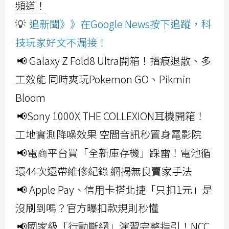
頻道！
💡
追新聞》》在Google News按下追蹤，科
技玩家好文不漏接！
📢 Galaxy Z Fold8 Ultra開箱！摺痕退散、多
工效能 同時爽玩Pokemon GO、Pikmin
Bloom
📢Sony 1000X THE COLLEXION耳機開箱！
工地實測降噪效果 空間音訊秒置身電影院
📢電商平台買「全新庫存機」踩雷！電池循
環44次還帶維修紀錄 網揭無良賣家手法
📢 Apple Pay、信用卡搭北捷「只扣1元」是
沒刷到嗎？官方曝扣款規則秒懂
📢國家級「行動斷網」演習完整指引！NCC