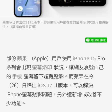
蘋果今日釋出iOS 17.1版本，部份果粉用戶最在意的螢幕烙印問題可獲得解
決。（翻攝自蘋果官網）
用LINE傳送
部份
蘋果
（Apple）用戶使用
iPhone 15
Pro
系列會出現
螢幕烙印
狀況，讓網友哀號自己
的
手機
螢幕留下超醜殘影。而蘋果在今
（26）日釋出
iOS 17
.1版本，可以解決
iPhone螢幕殘影問題，另外還新增或改善不
少功能。