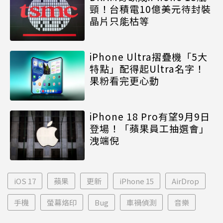
頸！台積電10億美元待封裝
晶片只能枯等
iPhone Ultra摺疊機「5大
特點」配得起Ultra名字！
果粉看完更心動
iPhone 18 Pro有望9月9日
登場！「蘋果員工抽選會」
洩端倪
iOS 17
蘋果
更新
iPhone 15
AirDrop
手機
螢幕烙印
Bug
車禍偵測
音樂