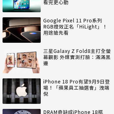
看完更心動
Google Pixel 11 Pro系列
RGB燈效正名「HiLight」！
用途搶先看
三星Galaxy Z Fold8主打全螢
幕觀影 外媒實測打臉：滿滿黑
邊
iPhone 18 Pro有望9月9日登
場！「蘋果員工抽選會」洩端
倪
DRAM奇缺成iPhone 18瓶