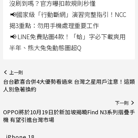
沒刷到嗎？官方曝扣款規則秒懂
📢國家級「行動斷網」演習完整指引！NCC
揭3重點：勿用手機處理重要工作
📢 LINE免費貼圖4款！「蛤」字必下載爽用
半年、熊大兔兔動態圖超Q
上一則
台台歡喜合併4大優勢看過來 台灣之星用戶注意！這類
人別急著換約
下一則
OPPO將於10月19日於新加坡揭曉Find N3系列摺疊手
機 有望引進台灣市場
iPhone 18