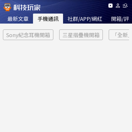
最新文章
手機通訊
社群/APP/網紅
開箱/評
Sony紀念耳機開箱
三星摺疊機開箱
「全新