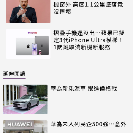
機窗外 高度1.1公里墜落竟
沒摔壞
摺疊手機還沒出…蘋果已擬
定3代iPhone Ultra模樣！
1關鍵取消新機新服務
延伸閱讀
華為新能源車 跟進價格戰
華為未入列民企500強…意外