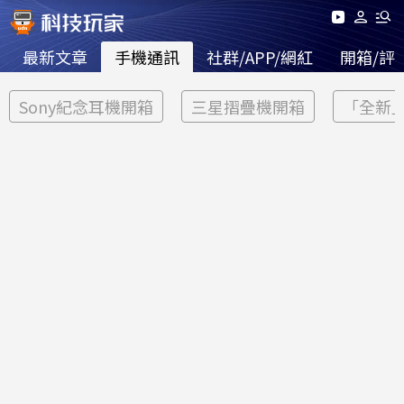
最新文章
手機通訊
社群/APP/網紅
開箱/評
Sony紀念耳機開箱
三星摺疊機開箱
「全新