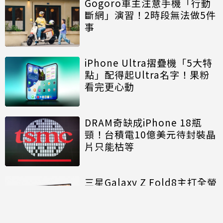
Gogoro車主注意手機「行動
斷網」演習！2時段無法做5件
事
iPhone Ultra摺疊機「5大特
點」配得起Ultra名字！果粉
看完更心動
DRAM奇缺成iPhone 18瓶
頸！台積電10億美元待封裝晶
片只能枯等
三星Galaxy Z Fold8主打全螢
幕觀影 外媒實測打臉：滿滿黑
邊