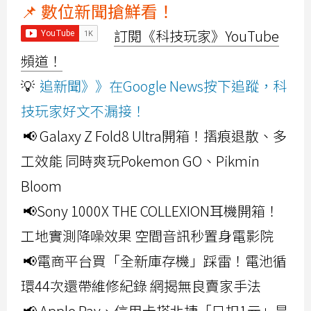
📌 數位新聞搶鮮看！
訂閱《科技玩家》YouTube
頻道！
💡
追新聞》》在Google News按下追蹤，科
技玩家好文不漏接！
📢 Galaxy Z Fold8 Ultra開箱！摺痕退散、多
工效能 同時爽玩Pokemon GO、Pikmin
Bloom
📢Sony 1000X THE COLLEXION耳機開箱！
工地實測降噪效果 空間音訊秒置身電影院
📢電商平台買「全新庫存機」踩雷！電池循
環44次還帶維修紀錄 網揭無良賣家手法
📢 Apple Pay、信用卡搭北捷「只扣1元」是