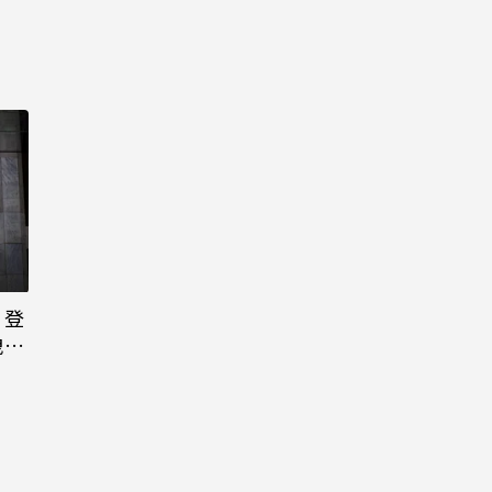
日登
洩端