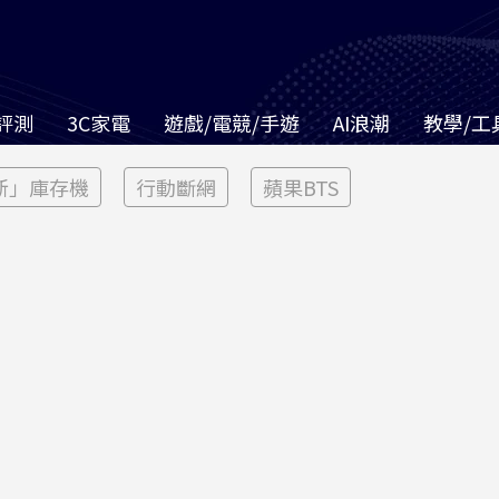
評測
3C家電
遊戲/電競/手遊
AI浪潮
教學/工
新」庫存機
行動斷網
蘋果BTS