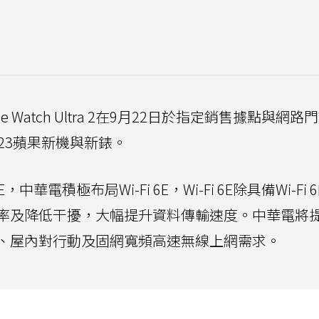
、Apple Watch Ultra 2在9月22日於指定銷售據點與網
23蘋果新機與新錶。
 6E，中華電積極布局Wi-Fi 6E，Wi-Fi 6E除具備Wi-Fi
率及降低干擾，大幅提升資料傳輸速度。中華電將
、屋內對行動及固網寬頻高速無線上網需求。