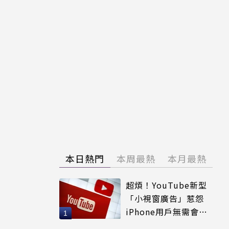
本日熱門
本周最熱
本月最熱
超煩！YouTube新型
「小視窗廣告」惹怨
iPhone用戶無需會員
輕鬆解決