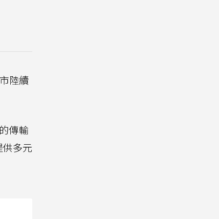
路門市陸續
 6的傳輸
提供多元