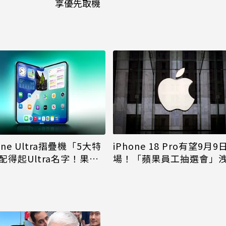
享優先取機
iPhone 18 Pro有望9月9
one Ultra摺疊機「5大特
場！「蘋果員工抽選會」
配得起Ultra名字！果粉
倪
更心動