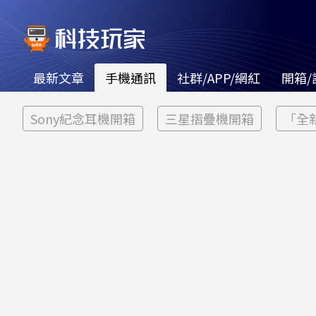
最新文章
手機通訊
社群/APP/網紅
開箱/
Sony紀念耳機開箱
三星摺疊機開箱
「全