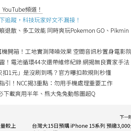
ouTube頻道！
ws按下追蹤，科技玩家好文不漏接！
a開箱！摺痕退散、多工效能 同時爽玩Pokemon GO、Pikmin
LLEXION耳機開箱！工地實測降噪效果 空間音訊秒置身電影
雷！電池循環44次還帶維修紀錄 網揭無良賣家手法
北捷「只扣1元」是沒刷到嗎？官方曝扣款規則秒懂
指引！NCC揭3重點：勿用手機處理重要工作
」字必下載爽用半年、熊大兔兔動態圖超Q
下一
銷量較上
台灣大15日預購 iPhone 15系列 預繳3,00