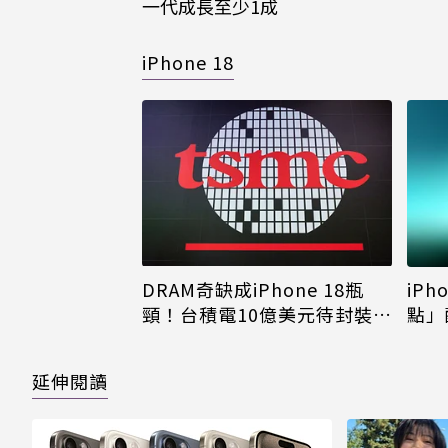
一代成長至少1成
iPhone 18
DRAM奇缺成iPhone 18瓶
iPh
頸！台積電10億美元待封裝晶
點」
片只能枯等
看完
延伸閱讀