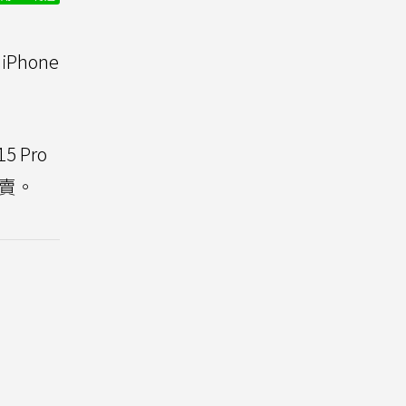
iPhone
5 Pro
開賣。