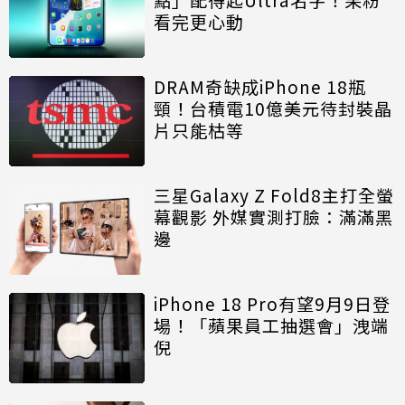
看完更心動
DRAM奇缺成iPhone 18瓶
頸！台積電10億美元待封裝晶
片只能枯等
三星Galaxy Z Fold8主打全螢
幕觀影 外媒實測打臉：滿滿黑
邊
iPhone 18 Pro有望9月9日登
場！「蘋果員工抽選會」洩端
倪