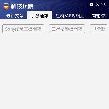
最新文章
手機通訊
社群/APP/網紅
開箱/評
Sony紀念耳機開箱
三星摺疊機開箱
「全新