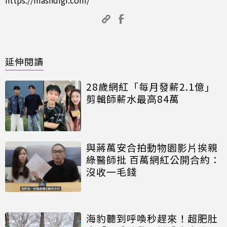
https://mashdigi.com/
延伸閱讀
28歲網紅「每月發薪2.1億」
剪輯師薪水最高84萬
與蔣萬安合拍動物園影片挨親
綠醫師批 百萬網紅公開合約：
沒收一毛錢
海豹聽到呼喚秒趕來！超肥肚