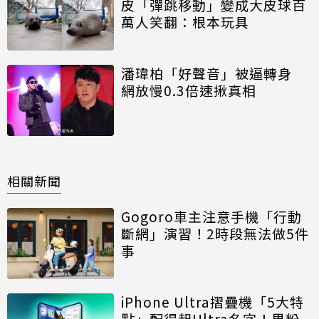
皮「彈跳移動」變成大皮球百
萬人笑翻：根本玩具
潘瑋柏「好聲音」被逼轉身
網放慢0.3倍速揪真相
相關新聞
Gogoro車主注意手機「行動
斷網」演習！2時段無法做5件
事
iPhone Ultra摺疊機「5大特
點」配得起Ultra名字！果粉