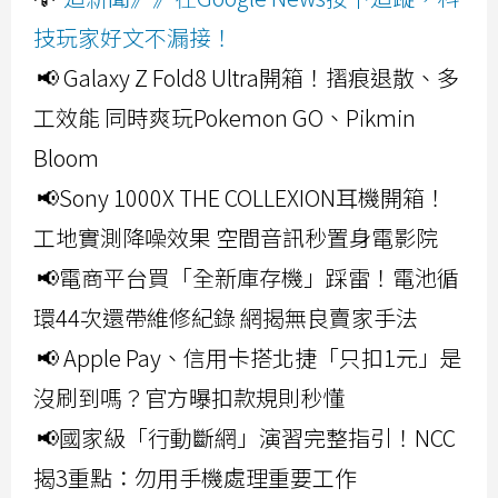
技玩家好文不漏接！
📢 Galaxy Z Fold8 Ultra開箱！摺痕退散、多
工效能 同時爽玩Pokemon GO、Pikmin
Bloom
📢Sony 1000X THE COLLEXION耳機開箱！
工地實測降噪效果 空間音訊秒置身電影院
📢電商平台買「全新庫存機」踩雷！電池循
環44次還帶維修紀錄 網揭無良賣家手法
📢 Apple Pay、信用卡搭北捷「只扣1元」是
沒刷到嗎？官方曝扣款規則秒懂
📢國家級「行動斷網」演習完整指引！NCC
揭3重點：勿用手機處理重要工作