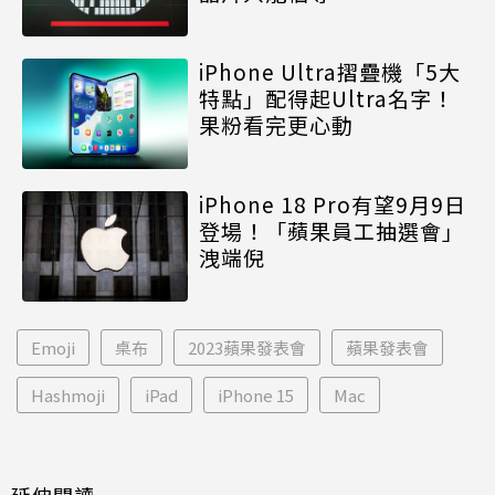
iPhone Ultra摺疊機「5大
特點」配得起Ultra名字！
果粉看完更心動
iPhone 18 Pro有望9月9日
登場！「蘋果員工抽選會」
洩端倪
Emoji
桌布
2023蘋果發表會
蘋果發表會
Hashmoji
iPad
iPhone 15
Mac
延伸閱讀