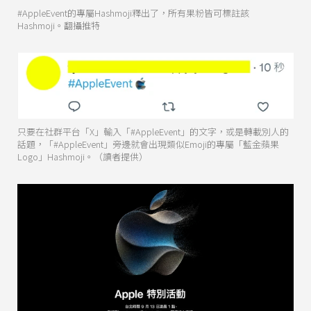
#AppleEvent的專屬Hashmoji釋出了，所有果粉皆可標註該
Hashmoji。翻攝推特
只要在社群平台「X」輸入「#AppleEvent」的文字，或是轉載別人的
話題，「#AppleEvent」旁邊就會出現類似Emoji的專屬「藍金蘋果
Logo」Hashmoji。（讀者提供）