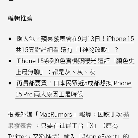
編輯推薦
懶人包／蘋果發表會在9月13日！iPhone 15
共15亮點詳細看 還有「1神祕改款」？
iPhone 15系列9色實機照曝光 遭評「顏色史
上最無聊」：都是灰、灰、灰
再貴都要買！日本民眾近5成都想換iPhone
15 Pro 兩大原因正是時候
根據外媒「
MacRumors
」報導，因應此次
蘋
果發表會
，只要在社群平台「X」（原為
Twitter，又稱推特）輸入「#AppleEvent」的