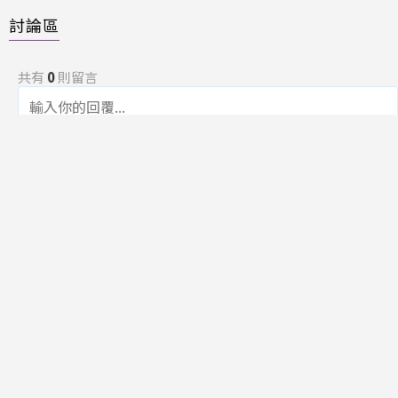
討論區
共有
0
則留言
規範
回覆
還沒有留言，成為第一個發言的人吧！