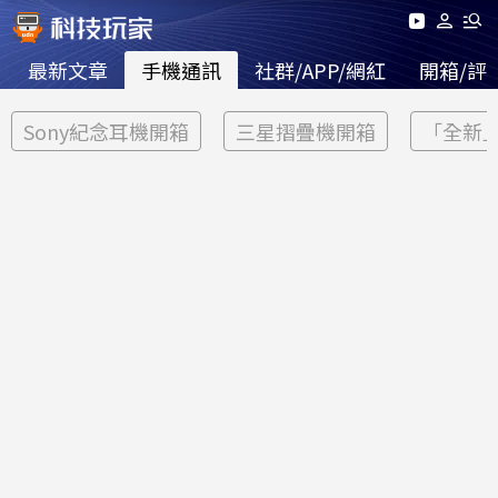
最新文章
手機通訊
社群/APP/網紅
開箱/評
Sony紀念耳機開箱
三星摺疊機開箱
「全新