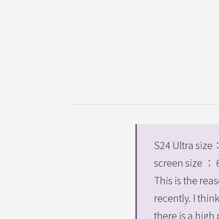
S24 Ultra si
screen size ：
This is the rea
recently. I thi
there is a high 