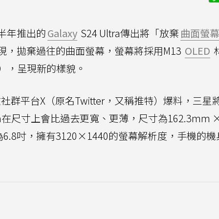
上半年推出的
Galaxy
S24 Ultra傳出將「放棄
曲面螢
現，拋棄過往的曲面螢幕，螢幕將採用M13
OLED
um），呈現新的樣貌。
社群平台X（原名Twitter，又稱推特）爆料，三星
 Ultra在尺寸上會比過去更寬、更薄，尺寸為162.3mm 
則為6.8吋，擁有3120×1440的螢幕解析度，手機的