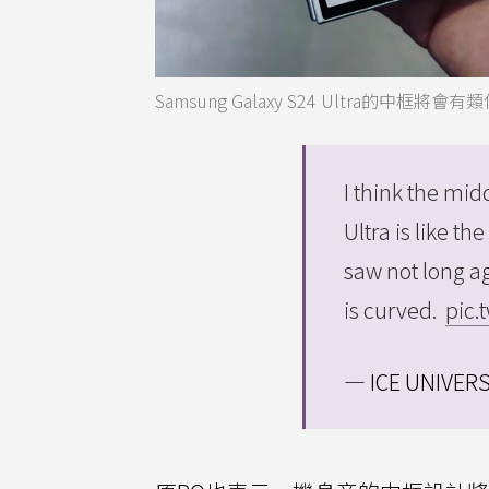
Samsung Galaxy S24 Ultra的中
I think the mid
Ultra is like t
saw not long ag
is curved.
pic.
— ICE UNIVERS