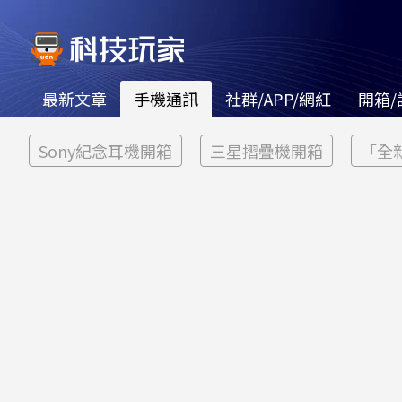
最新文章
手機通訊
社群/APP/網紅
開箱/
Sony紀念耳機開箱
三星摺疊機開箱
「全