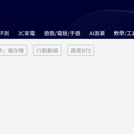
評測
3C家電
遊戲/電競/手遊
AI浪潮
教學/工
新」庫存機
行動斷網
蘋果BTS