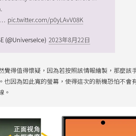
.
he…
pic.twitter.com/p0yLAvV08K
E (@UniverseIce)
2023年8月22日
然覺得值得懷疑，因為若按照該情報繪製，那麼該
。也因為如此寬的螢幕，使得這次的新機恐怕不會
線。