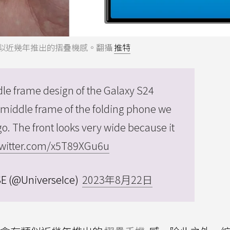
框將會有類似近幾年推出的摺疊機感。翻攝
推特
dle frame design of the Galaxy S24
he middle frame of the folding phone we
o. The front looks very wide because it
twitter.com/x5T89XGu6u
E (@UniverseIce)
2023年8月22日