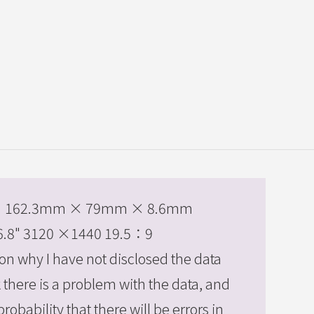
ze：162.3mm × 79mm × 8.6mm
 6.8" 3120 ×1440 19.5：9
son why I have not disclosed the data
nk there is a problem with the data, and
probability that there will be errors in