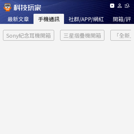
最新文章
手機通訊
社群/APP/網紅
開箱/評
Sony紀念耳機開箱
三星摺疊機開箱
「全新