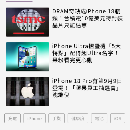
DRAM奇缺成iPhone 18瓶
頸！台積電10億美元待封裝
晶片只能枯等
iPhone Ultra摺疊機「5大
特點」配得起Ultra名字！
果粉看完更心動
iPhone 18 Pro有望9月9日
登場！「蘋果員工抽選會」
洩端倪
充電
iPhone
手機
健康度
電池
iOS