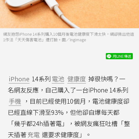
網友抱怨iPhone 14系列購入10個月後電池健康度下滑太快，網卻揪出他這
1作法「天天傷害電池」遭打臉。圖／Ingimage
用LINE傳送
iPhone
14系列
電池
健康度
掉很快嗎？一
名網友反應，自己購入了一台iPhone 14系列
手機
，目前已經使用10個月，電池健康度卻
已經直線下滑至93%，但他卻自爆每天都
「幾乎都24h插著電」，被網友瘋狂吐槽「整
天插著
充電
還要求健康度」。