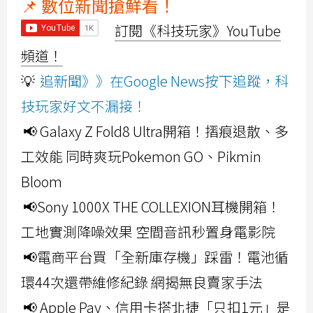
📌 數位新聞搶鮮看！
訂閱《科技玩家》YouTube
頻道！
💡
追新聞》》在Google News按下追蹤，科
技玩家好文不漏接！
📢 Galaxy Z Fold8 Ultra開箱！摺痕退散、多
工效能 同時爽玩Pokemon GO、Pikmin
Bloom
📢Sony 1000X THE COLLEXION耳機開箱！
工地實測降噪效果 空間音訊秒置身電影院
📢電商平台買「全新庫存機」踩雷！電池循
環44次還帶維修紀錄 網揭無良賣家手法
📢 Apple Pay、信用卡搭北捷「只扣1元」是