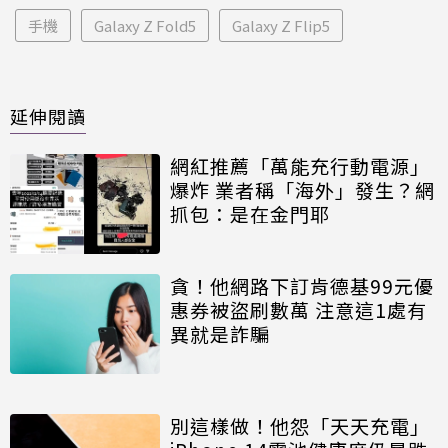
手機
Galaxy Z Fold5
Galaxy Z Flip5
延伸閱讀
網紅推薦「萬能充行動電源」
爆炸 業者稱「海外」發生？網
抓包：是在金門耶
貪！他網路下訂肯德基99元優
惠券被盜刷數萬 注意這1處有
異就是詐騙
別這樣做！他怨「天天充電」