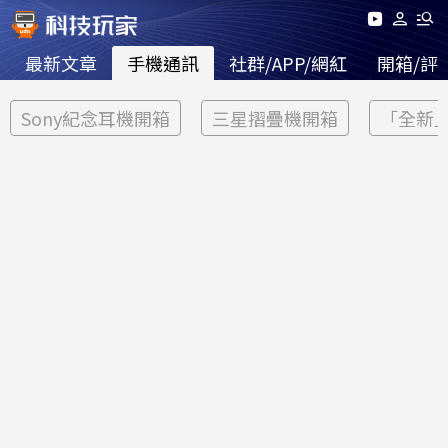
最新文章
手機通訊
社群/APP/網紅
開箱/評
Sony紀念耳機開箱
三星摺疊機開箱
「全新