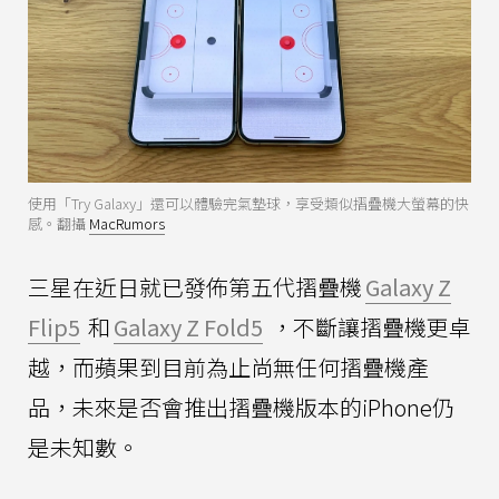
使用「Try Galaxy」還可以體驗完氣墊球，享受類似摺疊機大螢幕的快
感。翻攝
MacRumors
三星在近日就已發佈第五代摺疊機
Galaxy Z
Flip5
和
Galaxy Z Fold5
，不斷讓摺疊機更卓
越，而蘋果到目前為止尚無任何摺疊機產
品，未來是否會推出摺疊機版本的iPhone仍
是未知數。