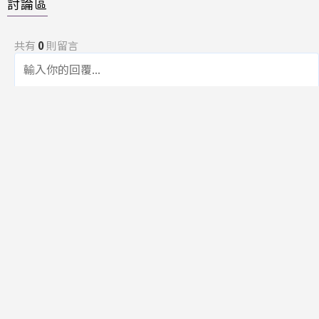
討論區
共有
0
則留言
規範
回覆
還沒有留言，成為第一個發言的人吧！