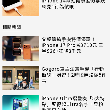
iPhone 14電池健康度仍暴跌
網見1行為傻眼
相關新聞
父親節搶手機特價優惠！
iPhone 17 Pro省3710元 三
星S26+狂降8千元
Gogoro車主注意手機「行動
斷網」演習！2時段無法做5件
事
iPhone Ultra摺疊機「5大特
點」配得起Ultra名字！果粉
看完更心動