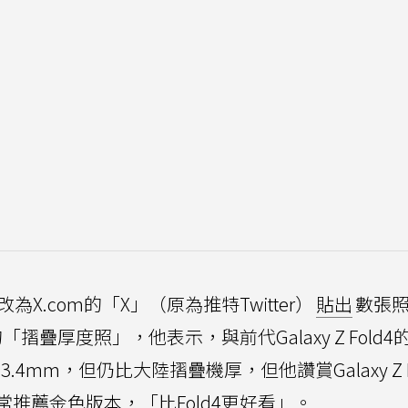
改為X.com的「X」（原為推特Twitter）
貼出
數張
5的「摺疊厚度照」，他表示，與前代Galaxy Z Fold4
.4mm，但仍比大陸摺疊機厚，但他讚賞Galaxy Z F
推薦金色版本，「比Fold4更好看」。