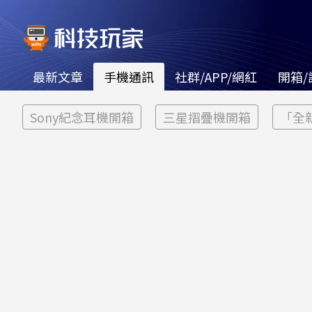
最新文章
手機通訊
社群/APP/網紅
開箱/
Sony紀念耳機開箱
三星摺疊機開箱
「全