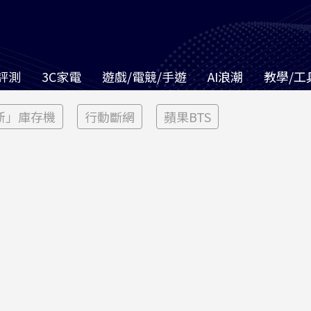
評測
3C家電
遊戲/電競/手遊
AI浪潮
教學/工
新」庫存機
行動斷網
蘋果BTS