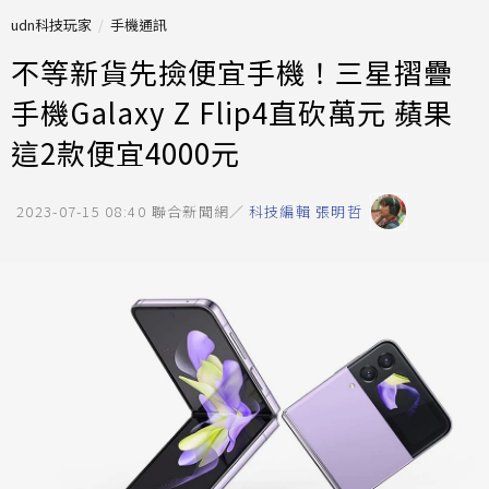
udn科技玩家
手機通訊
不等新貨先撿便宜手機！三星摺疊
手機Galaxy Z Flip4直砍萬元 蘋果
這2款便宜4000元
2023-07-15 08:40
聯合新聞網／
科技編輯 張明哲