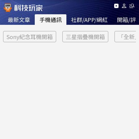
最新文章
手機通訊
社群/APP/網紅
開箱/評
Sony紀念耳機開箱
三星摺疊機開箱
「全新