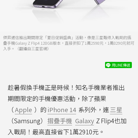
傑昇通信推出期間限定「夏日促銷盛典」活動，像是三星難得入戰局的摺
疊手機Galaxy Z Flip4 128GB版本，直接折扣了1萬2598元，1萬8290元就可
入手。（翻攝自三星官網）
用LINE傳送
趁暑假換手機正是時候！知名手機業者推出
期間限定的手機優惠活動，除了蘋果
（
Apple
）的
iPhone 14
系列外，連
三星
（Samsung）
摺疊手機
Galaxy
Z Flip4也加
入戰局！最高直接省下1萬2910元。