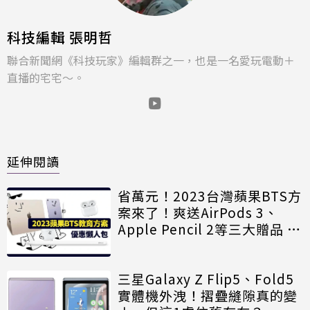
科技編輯 張明哲
聯合新聞網《科技玩家》編輯群之一，也是一名愛玩電動＋
直播的宅宅～。
延伸閱讀
省萬元！2023台灣蘋果BTS方
案來了！爽送AirPods 3、
Apple Pencil 2等三大贈品 8
項QA規則一次看
三星Galaxy Z Flip5、Fold5
實體機外洩！摺疊縫隙真的變