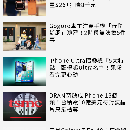
星S26+狂降8千元
Gogoro車主注意手機「行動
斷網」演習！2時段無法做5件
事
iPhone Ultra摺疊機「5大特
點」配得起Ultra名字！果粉
看完更心動
DRAM奇缺成iPhone 18瓶
頸！台積電10億美元待封裝晶
片只能枯等
三星Galaxy Z Fold8主打全螢