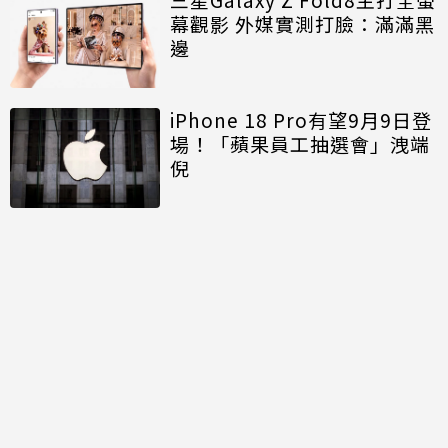
幕觀影 外媒實測打臉：滿滿黑
邊
iPhone 18 Pro有望9月9日登
場！「蘋果員工抽選會」洩端
倪
討論區
共有
0
則留言