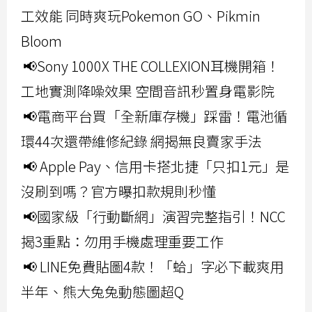
工效能 同時爽玩Pokemon GO、Pikmin
Bloom
📢Sony 1000X THE COLLEXION耳機開箱！
工地實測降噪效果 空間音訊秒置身電影院
📢電商平台買「全新庫存機」踩雷！電池循
環44次還帶維修紀錄 網揭無良賣家手法
📢 Apple Pay、信用卡搭北捷「只扣1元」是
沒刷到嗎？官方曝扣款規則秒懂
📢國家級「行動斷網」演習完整指引！NCC
揭3重點：勿用手機處理重要工作
📢 LINE免費貼圖4款！「蛤」字必下載爽用
半年、熊大兔兔動態圖超Q