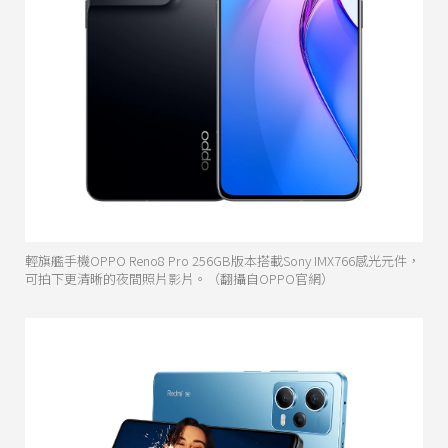
輕旗艦手機OPPO Reno8 Pro 256GB版本搭載Sony IMX766感光元件，
可拍下更清晰的夜間照片影片。（翻攝自OPPO官網）