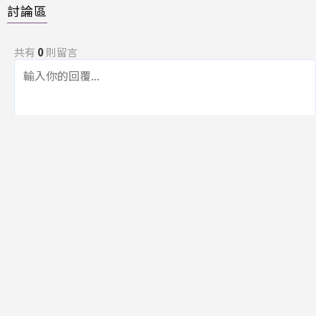
討論區
共有
0
則留言
規範
回覆
還沒有留言，成為第一個發言的人吧！