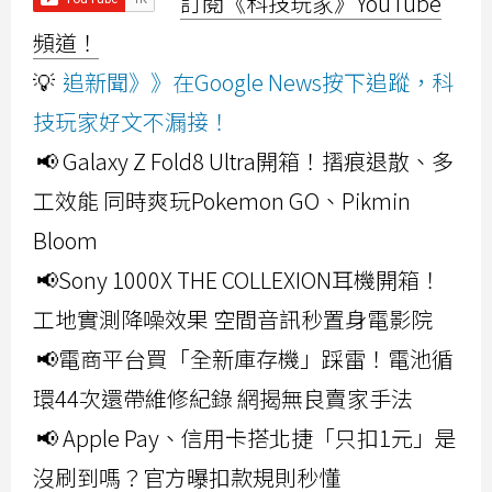
訂閱《科技玩家》YouTube
頻道！
💡
追新聞》》在Google News按下追蹤，科
技玩家好文不漏接！
📢 Galaxy Z Fold8 Ultra開箱！摺痕退散、多
工效能 同時爽玩Pokemon GO、Pikmin
Bloom
📢Sony 1000X THE COLLEXION耳機開箱！
工地實測降噪效果 空間音訊秒置身電影院
📢電商平台買「全新庫存機」踩雷！電池循
環44次還帶維修紀錄 網揭無良賣家手法
📢 Apple Pay、信用卡搭北捷「只扣1元」是
沒刷到嗎？官方曝扣款規則秒懂