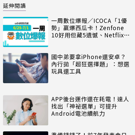
延伸閱讀
一周數位爆報／ICOCA「1優
勢」贏爆西瓜卡！Zenfone
10好用但藏5遺憾、Netflix再
出新政策創造營收
國中弟要拿iPhone還安卓？
內行拋「超狂選擇題」：想選
玩具還工具
APP後台運作還在耗電！達人
找出「神祕選單」可提升
Android電池續航力
準備錢錢了！前7年發表會日