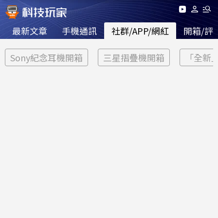
最新文章
手機通訊
社群/APP/網紅
開箱/評
Sony紀念耳機開箱
三星摺疊機開箱
「全新