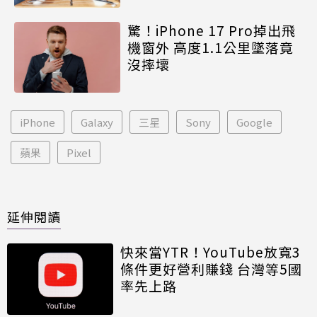
驚！iPhone 17 Pro掉出飛
機窗外 高度1.1公里墜落竟
沒摔壞
iPhone
Galaxy
三星
Sony
Google
蘋果
Pixel
延伸閱讀
快來當YTR！YouTube放寬3
條件更好營利賺錢 台灣等5國
率先上路