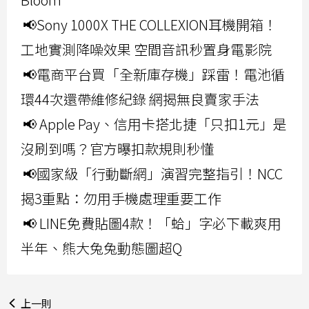
📢Sony 1000X THE COLLEXION耳機開箱！
工地實測降噪效果 空間音訊秒置身電影院
📢電商平台買「全新庫存機」踩雷！電池循
環44次還帶維修紀錄 網揭無良賣家手法
📢 Apple Pay、信用卡搭北捷「只扣1元」是
沒刷到嗎？官方曝扣款規則秒懂
📢國家級「行動斷網」演習完整指引！NCC
揭3重點：勿用手機處理重要工作
📢 LINE免費貼圖4款！「蛤」字必下載爽用
半年、熊大兔兔動態圖超Q
上一則