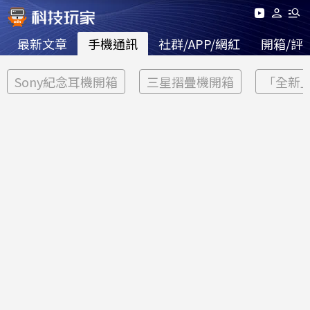
最新文章
手機通訊
社群/APP/網紅
開箱/評
Sony紀念耳機開箱
三星摺疊機開箱
「全新