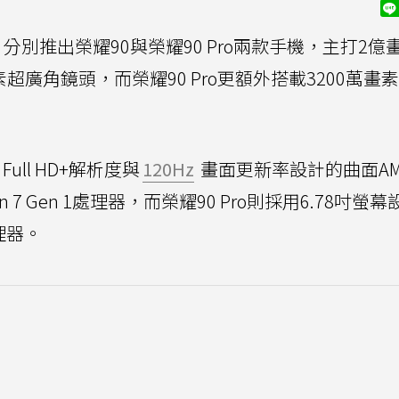
分別推出榮耀90與榮耀90 Pro兩款手機，主打2億
超廣角鏡頭，而榮耀90 Pro更額外搭載3200萬畫素的
ull HD+解析度與
120Hz
畫面更新率設計的曲面AMO
on 7 Gen 1處理器，而榮耀90 Pro則採用6.78吋螢
處理器。