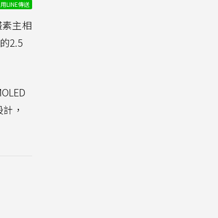
用LINE傳送
畫素主相
2.5
LED
幕設計，