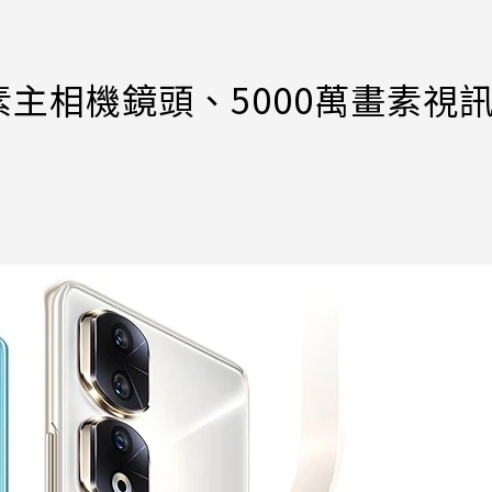
素主相機鏡頭、5000萬畫素視