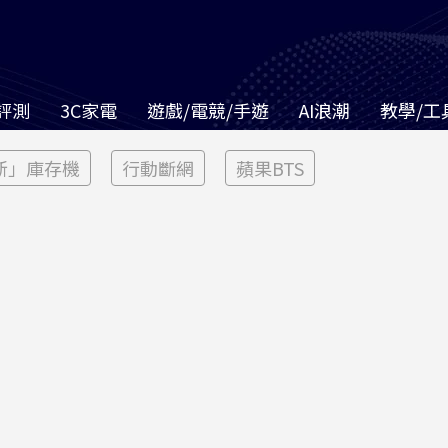
評測
3C家電
遊戲/電競/手遊
AI浪潮
教學/工
新」庫存機
行動斷網
蘋果BTS