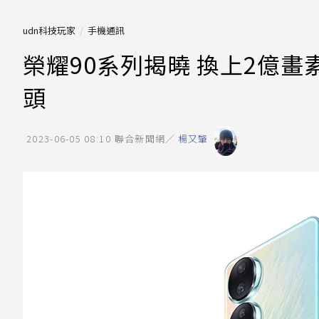
udn科技玩家
手機通訊
榮耀90系列揭曉 換上2億畫
頭
2023-06-05 08:10
聯合新聞網／
楊又肇