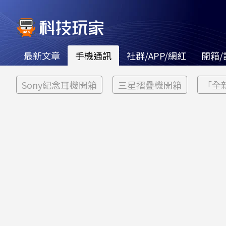
最新文章
手機通訊
社群/APP/網紅
開箱/
Sony紀念耳機開箱
三星摺疊機開箱
「全