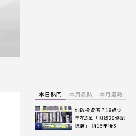
本日熱門
本周最熱
本月最熱
你敢投資嗎？18歲少
年花5萬「囤貨20條記
憶體」 拚15年後5倍
賣出